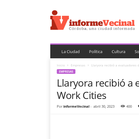
i
n
f
o
r
m
e
V
La Ciudad
Política
Cultura
So
e
c
Inicio
Empresas
Llaryora recibió a evaluadores 
i
EMPRESAS
n
Llaryora recibió a
a
l
Work Cities
Por
informeVecinal
-
abril 30, 2023
400