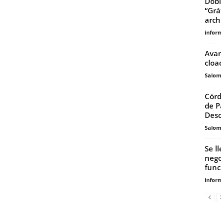
Dobl
“Grá
arch
infor
Avan
cloa
Salo
Córd
de P
Desc
Salo
Se l
nego
func
infor