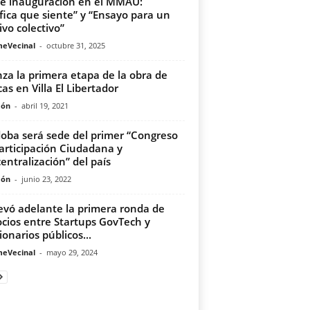
e inauguración en el MMAU:
fica que siente” y “Ensayo para un
ivo colectivo”
meVecinal
-
octubre 31, 2025
za la primera etapa de la obra de
cas en Villa El Libertador
món
-
abril 19, 2021
oba será sede del primer “Congreso
articipación Ciudadana y
entralización” del país
món
-
junio 23, 2022
levó adelante la primera ronda de
cios entre Startups GovTech y
ionarios públicos...
meVecinal
-
mayo 29, 2024