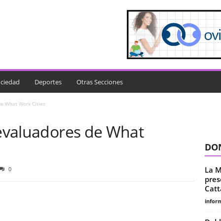
ciedad
Deportes
Otras Secciones
de What Work Cities
 evaluadores de What
DON
La M
0
pres
Catt
infor