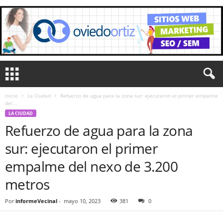
Inicio
La Ciudad
Refuerzo de agua para la zona sur: ejecutaron el primer empalme
del...
LA CIUDAD
Refuerzo de agua para la zona
sur: ejecutaron el primer
empalme del nexo de 3.200
metros
Por
informeVecinal
-
mayo 10, 2023
381
0