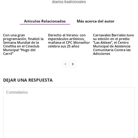
diarios tradicionales
Articulos Relacionados
Más acerca del autor
Con una gran
Derecho al Verano: con
Carnavales Barriales tuvo
programación, finalizó la
espectáculos artísticos,
su edición en el predio
Semana Mundial de la
mañana el CPC Monseñor
“Las Aldeas”, el Centro
Cinefilia en el Cineclub
celebra sus 25 años
Municipal de Asistencia
Municipal “Hugo del
Comunitaria Contra las
Carril”
Adicciones
DEJAR UNA RESPUESTA