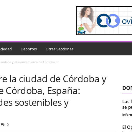
ciedad
Deportes
Otras Secciones
 Córdoba y el ayuntamiento de Córdoba,...
re la ciudad de Córdoba y
e Córdoba, España:
DON
es sostenibles y
Las 
se p
infor
0
El O