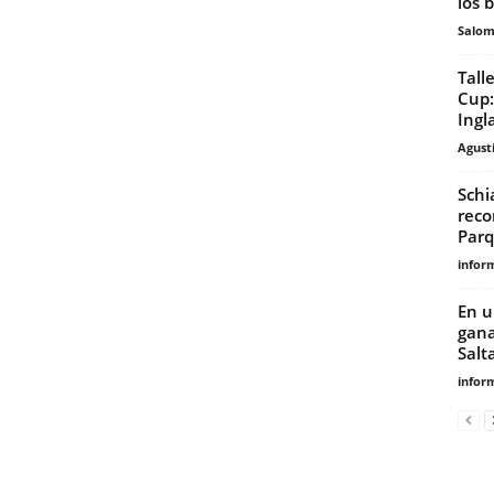
los 
Salo
Tall
Cup:
Ingla
Agust
Schi
reco
Parq
infor
En u
gana
Salt
infor