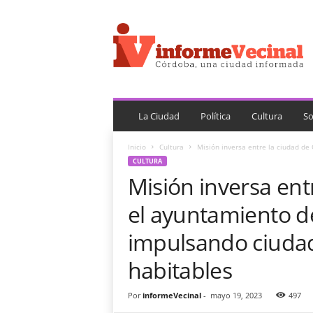
i
n
f
o
r
m
e
V
La Ciudad
Política
Cultura
So
e
c
Inicio
Cultura
Misión inversa entre la ciudad de
i
CULTURA
n
Misión inversa ent
a
l
el ayuntamiento d
impulsando ciudad
habitables
Por
informeVecinal
-
mayo 19, 2023
497