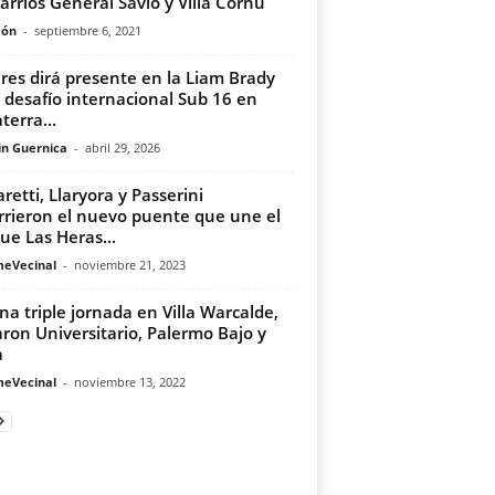
barrios General Savio y Villa Cornú
món
-
septiembre 6, 2021
eres dirá presente en la Liam Brady
 desafío internacional Sub 16 en
terra...
in Guernica
-
abril 29, 2026
aretti, Llaryora y Passerini
rrieron el nuevo puente que une el
ue Las Heras...
meVecinal
-
noviembre 21, 2023
na triple jornada en Villa Warcalde,
ron Universitario, Palermo Bajo y
a
meVecinal
-
noviembre 13, 2022