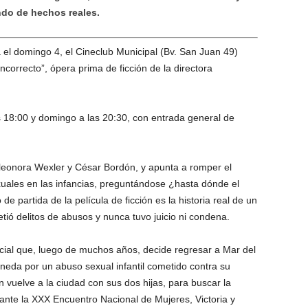
ndo de hechos reales.
 el domingo 4, el Cineclub Municipal (Bv. San Juan 49)
incorrecto”, ópera prima de ficción de la directora
s 18:00 y domingo a las 20:30, con entrada general de
Eleonora Wexler y César Bordón, y apunta a romper el
exuales en las infancias, preguntándose ¿hasta dónde el
e partida de la película de ficción es la historia real de un
tió delitos de abusos y nunca tuvo juicio ni condena.
social que, luego de muchos años, decide regresar a Mar del
aneda por un abuso sexual infantil cometido contra su
n vuelve a la ciudad con sus dos hijas, para buscar la
ante la XXX Encuentro Nacional de Mujeres, Victoria y