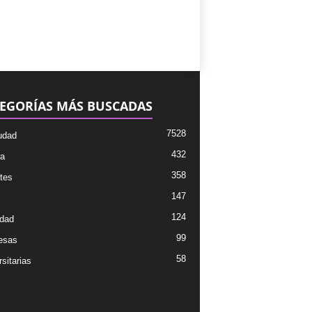
EGORÍAS MÁS BUSCADAS
7528
udad
432
ra
358
tes
147
124
dad
99
esas
58
sitarias