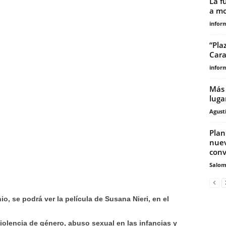
La f
a mo
infor
“Pla
Cara
infor
Más 
luga
Agust
Plan
nuev
conv
Salo
io, se podrá ver la película de Susana Nieri, en el
lencia de género, abuso sexual en las infancias y