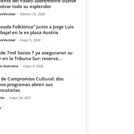
uente del Paseo Sobremonte vuelve
strar todo su esplendor
meVecinal
-
febrero 23, 2020
zeada Folklórica” junto a Jorge Luis
bajal en la ex plaza Austria
meVecinal
-
mayo 5, 2024
de 7mil Socios T ya aseguraron su
r en la Tribuna Sur: reservá...
in Guernica
-
mayo 6, 2026
 de Compromiso Cultural: dos
os programas abren sus
ocatorias
món
-
mayo 24, 2021