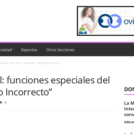
ciedad
Deportes
Otras Secciones
ciales del film cordobés “Algo Incorrecto”
: funciones especiales del
o Incorrecto”
DON
La M
0
Inte
conv
infor