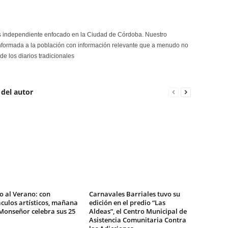
s independiente enfocado en la Ciudad de Córdoba. Nuestro
formada a la población con información relevante que a menudo no
de los diarios tradicionales
 del autor
o al Verano: con
Carnavales Barriales tuvo su
culos artísticos, mañana
edición en el predio “Las
Monseñor celebra sus 25
Aldeas”, el Centro Municipal de
Asistencia Comunitaria Contra