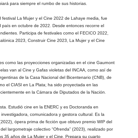
ará para siempre el rumbo de sus historias.
l festival La Mujer y el Cine 2022 de Lahaye media, fue
l país en octubre de 2022. Desde entonces recorre el
endientes. Participa de festivales como el FECICO 2022,
alónica 2023, Construir Cine 2023, La Mujer y el Cine
les como las proyecciones organizadas en el cine Gaumont
elas van al Cine y Gafas violetas del INCAA, como así de
rgentinas de la Casa Nacional del Bicentenario (CNB), de
mo el CIASI en La Plata; ha sido proyectada en las
cientemente en la Cámara de Diputados de la Nación.
nista. Estudió cine en la ENERC y es Doctoranda en
investigadora, comunicadora y gestora cultural. Es la
” (2022), ópera prima de ficción que obtuvo premio WIP del
o del largometraje colectivo “Ofrenda” (2023), realizado por
os 35 años de La Mujer y el Cine. Prepara su cuarto