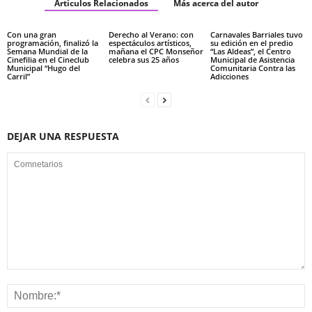
Articulos Relacionados
Más acerca del autor
Con una gran
Derecho al Verano: con
Carnavales Barriales tuvo
programación, finalizó la
espectáculos artísticos,
su edición en el predio
Semana Mundial de la
mañana el CPC Monseñor
“Las Aldeas”, el Centro
Cinefilia en el Cineclub
celebra sus 25 años
Municipal de Asistencia
Municipal “Hugo del
Comunitaria Contra las
Carril”
Adicciones
DEJAR UNA RESPUESTA