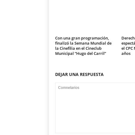
Con una gran programación,
Derech
finalizó la Semana Mundial de
espectá
la Cinefilia en el Cineclub
el CPC 
Municipal “Hugo del Carril”
años
DEJAR UNA RESPUESTA