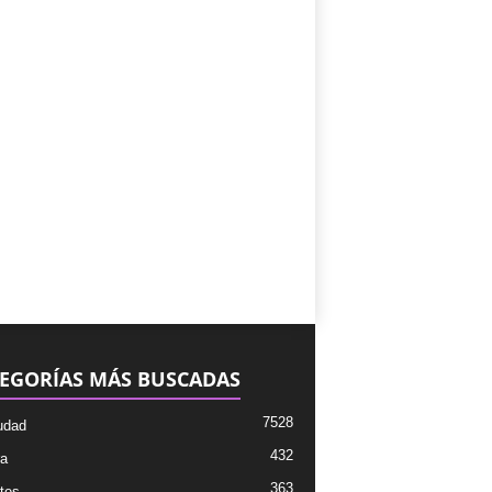
EGORÍAS MÁS BUSCADAS
7528
udad
432
ra
363
tes