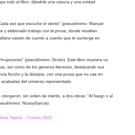
a todo el libro, dándole una cesura y una unidad
“Cada vez que escuche el viento” (pseudónimo: Manuel
e y elaborado trabajo con la prosa, donde resaltan
iáfano vaivén de cuento a cuento que te sumerge en
a “Irrupciones” (pseudónimo: Druim). Este libro muestra un
vas, así como de los géneros literarios, destacando sus
encia ficción y la distopía, con una prosa que no cae en
s acabadas del universo representado.
 otorgaron, sin orden de mérito, a dos obras: “Al fuego o al
(pseudónimo: NosoyGarcía).
Acta Tejeda – Cuento 2023.