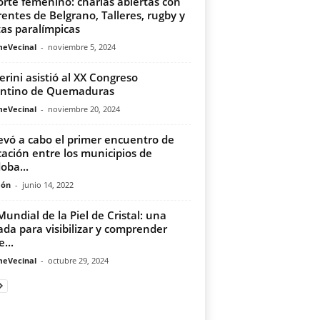
rte femenino: charlas abiertas con
rentes de Belgrano, Talleres, rugby y
tas paralímpicas
meVecinal
-
noviembre 5, 2024
erini asistió al XX Congreso
entino de Quemaduras
meVecinal
-
noviembre 20, 2024
levó a cabo el primer encuentro de
ación entre los municipios de
oba...
món
-
junio 14, 2022
Mundial de la Piel de Cristal: una
ada para visibilizar y comprender
...
meVecinal
-
octubre 29, 2024