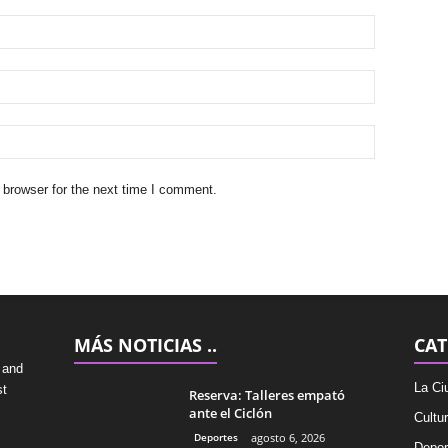
 browser for the next time I comment.
MÁS NOTICIAS ..
CAT
 and
La Ci
st
Reserva: Talleres empató
ante el Ciclón
Cultu
Deportes
agosto 6, 2026
Depor