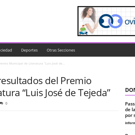
ciedad
Deportes
Otras Secciones
remio Municipal de Literatura “Luis José de...
resultados del Premio
atura “Luis José de Tejeda”
DON
Pass
0
de l
por s
infor