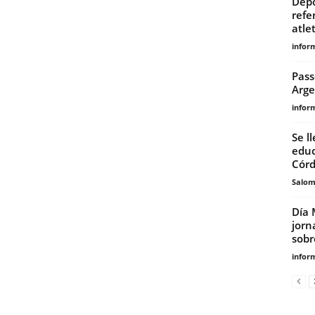
Depo
refe
atle
infor
Pass
Arg
infor
Se l
educ
Córd
Salo
Día 
jorn
sobre
infor