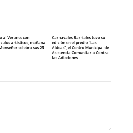
o al Verano: con
Carnavales Barriales tuvo su
culos artísticos, mañana
edición en el predio “Las
Monseñor celebra sus 25
Aldeas”, el Centro Municipal de
Asistencia Comunitaria Contra
las Adicciones