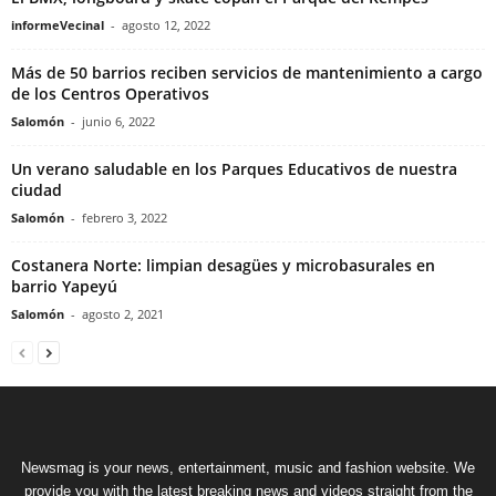
informeVecinal
-
agosto 12, 2022
Más de 50 barrios reciben servicios de mantenimiento a cargo
de los Centros Operativos
Salomón
-
junio 6, 2022
Un verano saludable en los Parques Educativos de nuestra
ciudad
Salomón
-
febrero 3, 2022
Costanera Norte: limpian desagües y microbasurales en
barrio Yapeyú
Salomón
-
agosto 2, 2021
Newsmag is your news, entertainment, music and fashion website. We
provide you with the latest breaking news and videos straight from the