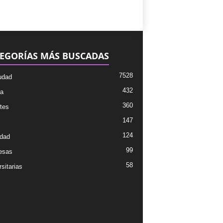
EGORÍAS MÁS BUSCADAS
7528
udad
432
ra
360
tes
147
124
dad
99
esas
58
sitarias