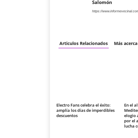
Salomón
https://www.informevecinal.co
Articulos Relacionados
Más acerca
Electro Fans celebra el éxito:
En el a
amplía los días de imperdibles
Medite
descuentos
elogio 
por el
lucha c