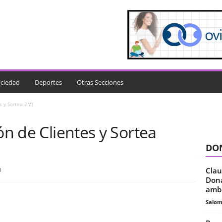
ciedad
Deportes
Otras Secciones
s y Sortea 2M!
ón de Clientes y Sortea
DON
Clau
0
Dona
ambi
Salo