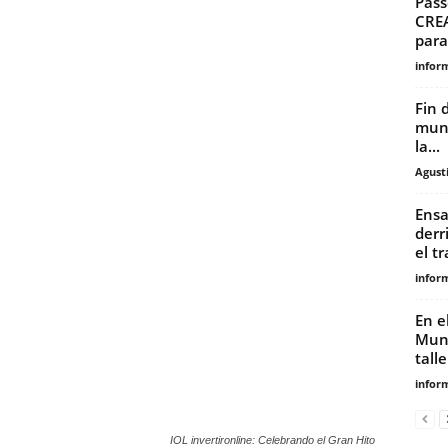
Pass
CREA
para 
infor
Fin 
mund
la...
Agust
Ensa
derr
el tr
infor
En e
Muni
talle
infor
IOL invertironline: Celebrando el Gran Hito