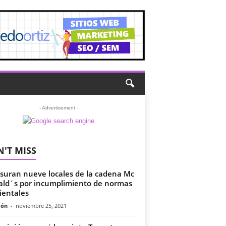
- Advertisement -
'T MISS
suran nueve locales de la cadena Mc
ld´s por incumplimiento de normas
entales
món
-
noviembre 25, 2021