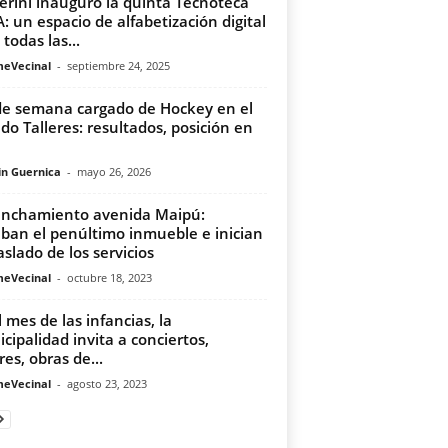
erini inauguró la quinta Tecnoteca
: un espacio de alfabetización digital
todas las...
meVecinal
-
septiembre 24, 2025
de semana cargado de Hockey en el
o Talleres: resultados, posición en
in Guernica
-
mayo 26, 2026
nchamiento avenida Maipú:
iban el penúltimo inmueble e inician
aslado de los servicios
meVecinal
-
octubre 18, 2023
l mes de las infancias, la
cipalidad invita a conciertos,
res, obras de...
meVecinal
-
agosto 23, 2023