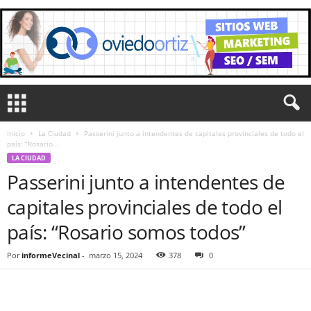
Inicio
La Ciudad
Passerini junto a intendentes de capitales provinciales de todo el
país: “Rosario...
LA CIUDAD
Passerini junto a intendentes de
capitales provinciales de todo el
país: “Rosario somos todos”
Por
informeVecinal
-
marzo 15, 2024
378
0