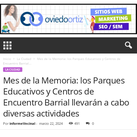
Inicio
La Ciudad
Mes de la Memoria: los Parques Educativos y Centros de
Encuentro Barrial...
LA CIUDAD
Mes de la Memoria: los Parques
Educativos y Centros de
Encuentro Barrial llevarán a cabo
diversas actividades
Por
informeVecinal
-
marzo 22, 2024
491
0