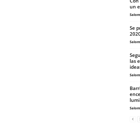
Con 
un e
Salo
Se p
202
Salo
Segu
las 
idea
Salo
Barr
ence
lumi
Salo