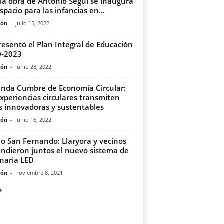
la obra de Antonio Seguí se inaugura
spacio para las infancias en...
món
-
julio 15, 2022
resentó el Plan Integral de Educación
0-2023
món
-
junio 28, 2022
nda Cumbre de Economía Circular:
experiencias circulares transmiten
s innovadoras y sustentables
món
-
junio 16, 2022
io San Fernando: Llaryora y vecinos
ndieron juntos el nuevo sistema de
naria LED
món
-
noviembre 8, 2021