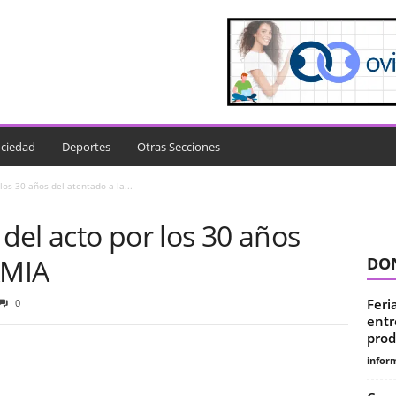
ciedad
Deportes
Otras Secciones
los 30 años del atentado a la...
 del acto por los 30 años
AMIA
DON
Feri
0
entr
prod
infor