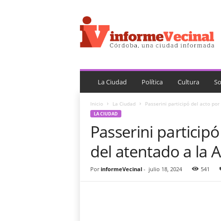
i
n
f
o
r
m
e
V
La Ciudad
Política
Cultura
So
e
c
Inicio
La Ciudad
Passerini participó del acto por 
i
LA CIUDAD
n
Passerini participó
a
l
del atentado a la 
Por
informeVecinal
-
julio 18, 2024
541