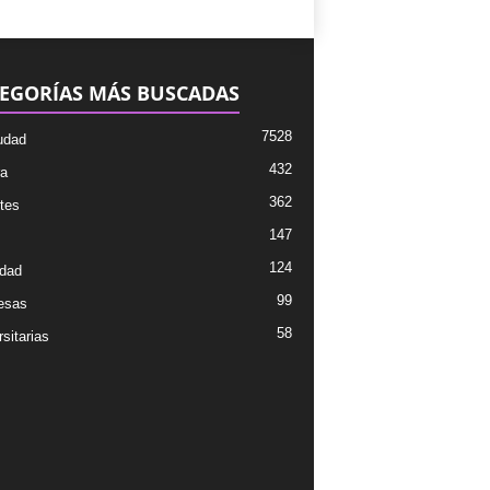
EGORÍAS MÁS BUSCADAS
7528
udad
432
ra
362
tes
147
124
dad
99
esas
58
sitarias