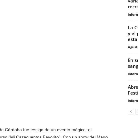
vari
recr
infor
La 
y el
esta
Agust
En s
sang
infor
Abre
Fest
infor
de Córdoba fue testigo de un evento mágico: el
curso “Mi Cazacuentos Favorito”. Con un show del Mago