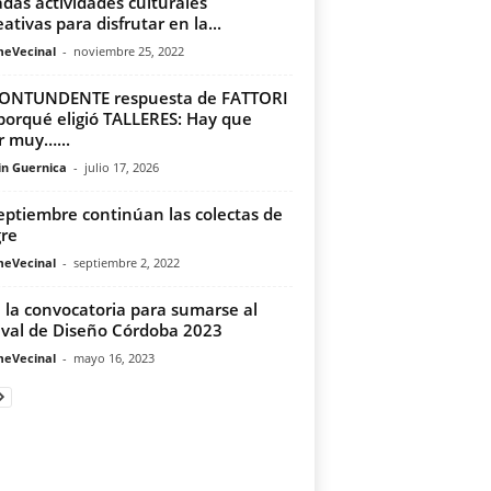
adas actividades culturales
eativas para disfrutar en la...
meVecinal
-
noviembre 25, 2022
CONTUNDENTE respuesta de FATTORI
 porqué eligió TALLERES: Hay que
r muy…...
in Guernica
-
julio 17, 2026
eptiembre continúan las colectas de
re
meVecinal
-
septiembre 2, 2022
 la convocatoria para sumarse al
ival de Diseño Córdoba 2023
meVecinal
-
mayo 16, 2023