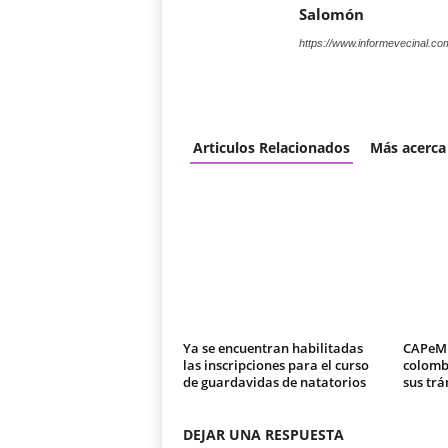
Salomón
https://www.informevecinal.co
Articulos Relacionados
Más acerca
Ya se encuentran habilitadas
CAPeM:
las inscripciones para el curso
colomb
de guardavidas de natatorios
sus trá
DEJAR UNA RESPUESTA