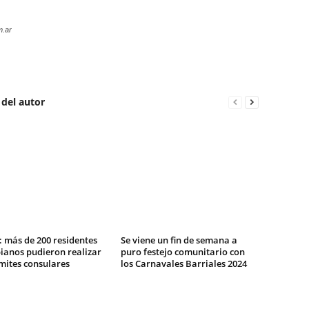
m.ar
 del autor
 más de 200 residentes
Se viene un fin de semana a
ianos pudieron realizar
puro festejo comunitario con
mites consulares
los Carnavales Barriales 2024