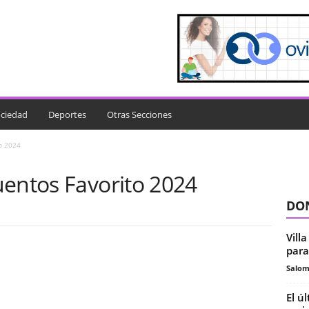
ciedad
Deportes
Otras Secciones
o 2024
uentos Favorito 2024
DON
Vill
para
Salo
El ú