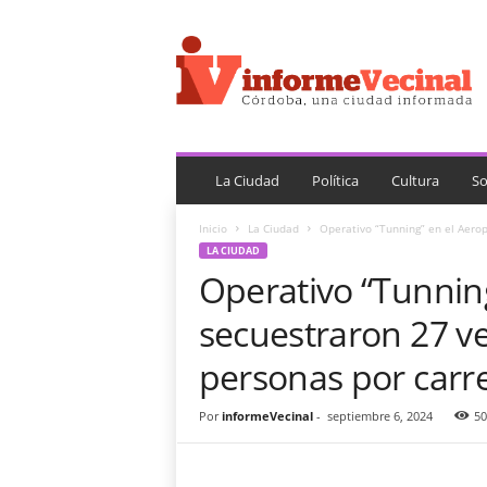
i
n
f
o
r
m
e
V
La Ciudad
Política
Cultura
So
e
c
Inicio
La Ciudad
Operativo “Tunning” en el Aerop
i
LA CIUDAD
n
Operativo “Tunnin
a
l
secuestraron 27 ve
personas por carre
Por
informeVecinal
-
septiembre 6, 2024
50