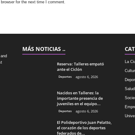
 browser for the next time I comment.
MÁS NOTICIAS ..
CAT
 and
La Ci
st
Reserva: Talleres empató
ante el Ciclón
Cultu
Deportes
agosto 6, 2026
Depor
Salud
Nacidos en Talleres: la
importante presencia de
Socie
juveniles en el equipo...
Empr
Deportes
agosto 6, 2026
Univer
El Polideportivo Juan Pelatto,
el corazón de los deportes
federados de...