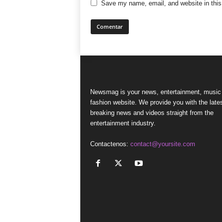
Save my name, email, and website in this
Newsmag is your news, entertainment, music
fashion website. We provide you with the late
breaking news and videos straight from the
entertainment industry.
Contactenos:
contact@yoursite.com