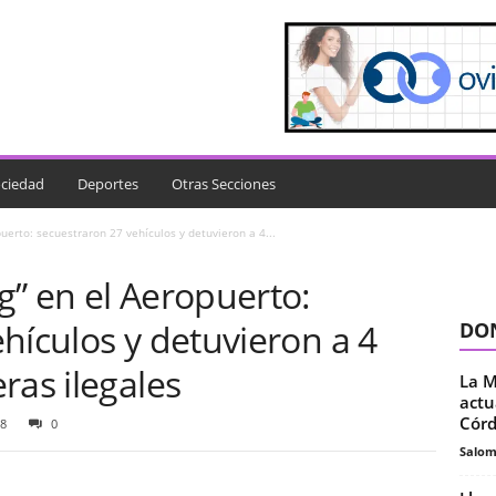
ciedad
Deportes
Otras Secciones
uerto: secuestraron 27 vehículos y detuvieron a 4...
g” en el Aeropuerto:
hículos y detuvieron a 4
DON
ras ilegales
La M
actu
Córd
8
0
Salo