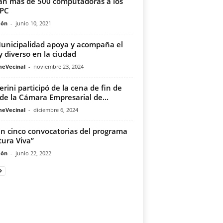
an más de 500 computadoras a los
CPC
món
-
junio 10, 2021
unicipalidad apoya y acompaña el
y diverso en la ciudad
meVecinal
-
noviembre 23, 2024
erini participó de la cena de fin de
de la Cámara Empresarial de...
meVecinal
-
diciembre 6, 2024
n cinco convocatorias del programa
tura Viva”
món
-
junio 22, 2022