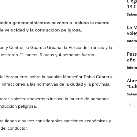
Lleg
13 
Salo
eden generar siniestros severos o incluso la muerte
La M
e velocidad y la conducción peligrosa.
vóle
infor
ón y Control, la Guardia Urbana, la Policía de Tránsito y la
Pass
cuestraron 21 motos, 6 autos y 4 personas fueron
año 
infor
 del Aeropuerto, sobre la avenida Monseñor Pablo Cabrera
Abre
s infracciones a las normativas de la ciudad y la provincia.
“Cul
Salo
rar siniestros severos o incluso la muerte de personas
nducción peligrosa.
oba tienen a su vez considerables sanciones económicas y
 del conductor.