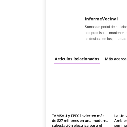
informeVecinal
Somos un portal de noticia
compromiso es mantener in
se destaca en las portadas 
Articulos Relacionados
Más acerca
TAMSAU y EPEC invierten más
La Univ
de $27 millones en una moderna
Ambien
subestación eléctrica para el
seminar