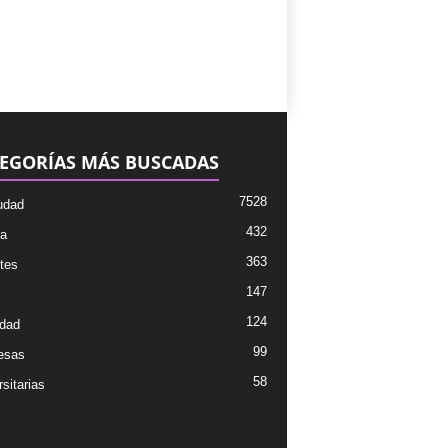
EGORÍAS MÁS BUSCADAS
7528
udad
432
ra
363
tes
147
124
dad
99
esas
58
sitarias