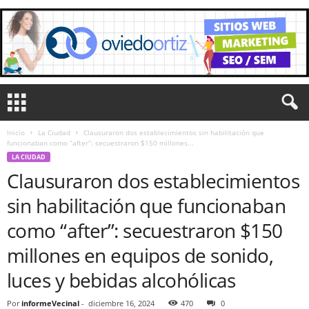
Inicio
La Ciudad
Clausuraron dos establecimientos sin habilitación que
funcionaban como “after”: secuestraron $150 millones...
LA CIUDAD
Clausuraron dos establecimientos
sin habilitación que funcionaban
como “after”: secuestraron $150
millones en equipos de sonido,
luces y bebidas alcohólicas
Por
informeVecinal
-
diciembre 16, 2024
470
0