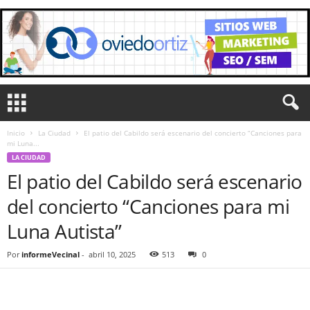
Inicio
La Ciudad
El patio del Cabildo será escenario del concierto “Canciones para
mi Luna...
LA CIUDAD
El patio del Cabildo será escenario
del concierto “Canciones para mi
Luna Autista”
Por
informeVecinal
-
abril 10, 2025
513
0