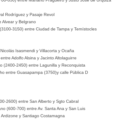
(700-850) entre Mariano Fragueiro y Justo José de Urquiza
val Rodríguez y Pasaje Revol
 Alvear y Belgrano
 (3100-3150) entre Ciudad de Tampa y Temístocles
 Nicolás Isasmendi y Villacorta y Ocaña
ntre Adolfo Alsina y Jacinto Altolaguirre
o (2400-2450) entre Lagunilla y Reconquista
cho entre Guasapampa (3750)y calle Pública D
00-2600) entre San Alberto y Sgto Cabral
ano (600-700) entre Av. Santa Ana y San Luis
e Ardizone y Santiago Costamagna