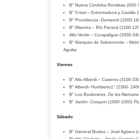
B° Nueva Córdoba-Rondeau (600-700
B° Crisol – Extremadura y Castilla 
B° Providencia -Dumesnil (1500-16
B° Altamira – Río Paraná (1100-12
Alto Verde – Curapaligue (3300-340
B° Marques de Sobremonte – Melch
Aguilar
Viernes
B° Alto Alberdi – Caseros (3100-33
B° Alberdi- Humberto1° (2300- 2400
B° Los Boulevares. De los Alemane
B° Jardín- Cosquín (1000-1050) Pl
Sábado
B° General Bustos – José Agüero (