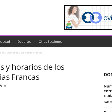
ciedad
Deportes
Otras Secciones
e los Mercados y las Ferias Francas
 y horarios de los
ias Francas
DON
Nume
0
entr
ciud
Salo