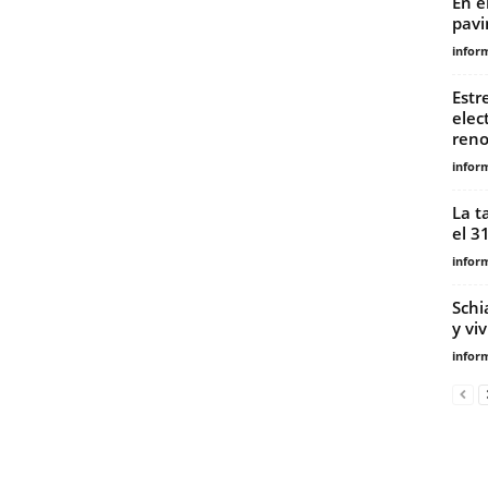
En e
pavi
infor
Estre
elec
reno
infor
La t
el 3
infor
Schi
y vi
infor