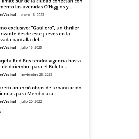
l límite sur de la ciudad conectan con
mento las avenidas O’Higgins y...
meVecinal
-
enero 18, 2023
no exclusivo: “Gatillero”, un thriller
trizante desde este jueves en la
vada pantalla del...
meVecinal
-
julio 15, 2025
arjeta Red Bus tendrá vigencia hasta
1 de diciembre para el Boleto...
meVecinal
-
noviembre 28, 2025
aretti anunció obras de urbanización
viendas para Mendiolaza
meVecinal
-
julio 20, 2022