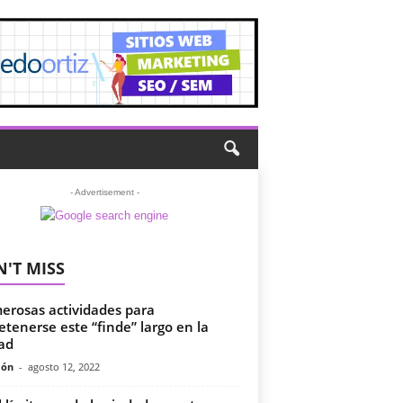
- Advertisement -
'T MISS
rosas actividades para
etenerse este “finde” largo en la
ad
món
-
agosto 12, 2022