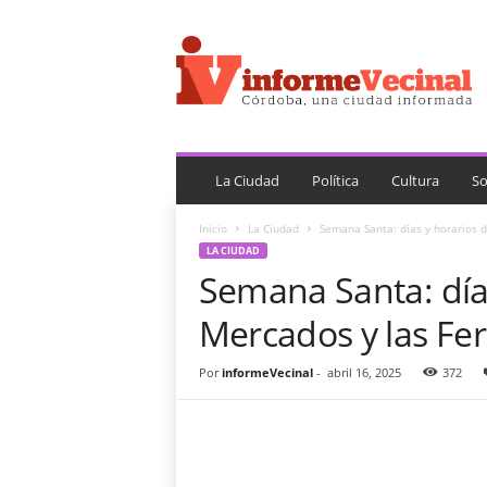
i
n
f
o
r
m
e
V
La Ciudad
Política
Cultura
So
e
c
Inicio
La Ciudad
Semana Santa: días y horarios d
i
LA CIUDAD
n
Semana Santa: días
a
l
Mercados y las Fer
Por
informeVecinal
-
abril 16, 2025
372