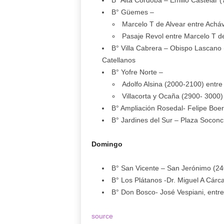
B° Alta Córdoba – Emilio Castelar 
B° Güemes –
Marcelo T de Alvear entre Achá
Pasaje Revol entre Marcelo T de
B° Villa Cabrera – Obispo Lascano
Catellanos
B° Yofre Norte –
Adolfo Alsina (2000-2100) entre
Villacorta y Ocaña (2900- 3000) e
B° Ampliación Rosedal- Felipe Boer
B° Jardines del Sur – Plaza Socon
Domingo
B° San Vicente – San Jerónimo (24
B° Los Plátanos -Dr. Miguel A Cárc
B° Don Bosco- José Vespiani, entr
source