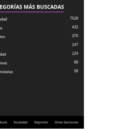
EGORÍAS MÁS BUSCADAS
7528
udad
432
ra
370
tes
147
124
dad
99
esas
58
sitarias
ltura
Sociedad
Deportes
Otras Secciones