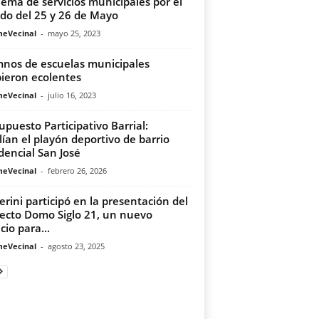
ema de servicios municipales por el
ado del 25 y 26 de Mayo
meVecinal
-
mayo 25, 2023
nos de escuelas municipales
bieron ecolentes
meVecinal
-
julio 16, 2023
upuesto Participativo Barrial:
ían el playón deportivo de barrio
dencial San José
meVecinal
-
febrero 26, 2026
erini participó en la presentación del
ecto Domo Siglo 21, un nuevo
cio para...
meVecinal
-
agosto 23, 2025