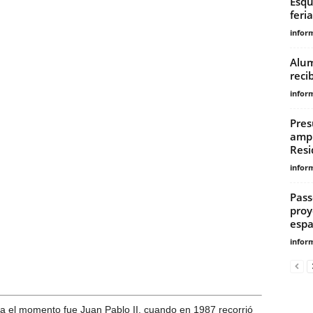
Esqu
feri
infor
Alum
reci
infor
Pres
ampl
Resi
infor
Pass
proy
espa
infor
sta el momento fue Juan Pablo II, cuando en 1987 recorrió