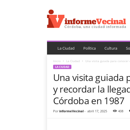
i
n
f
o
r
m
e
V
La Ciudad
Política
Cultura
So
e
c
Inicio
La Ciudad
Una visita guiada para conocer e
i
LA CIUDAD
n
Una visita guiada 
a
l
y recordar la llega
Córdoba en 1987
Por
informeVecinal
-
abril 17, 2025
408