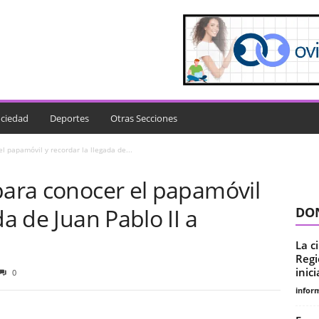
ciedad
Deportes
Otras Secciones
l papamóvil y recordar la llegada de...
para conocer el papamóvil
da de Juan Pablo II a
DON
La c
Regi
inic
0
infor