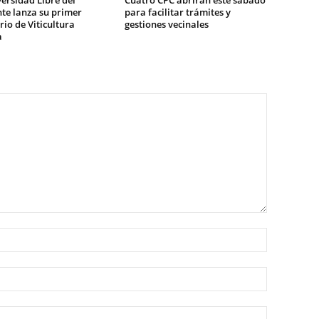
ersidad Libre del
Cuatro CPC abrirán este sábado
te lanza su primer
para facilitar trámites y
io de Viticultura
gestiones vecinales
a