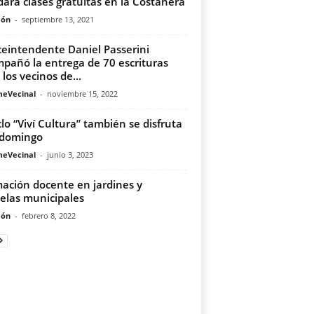
dará clases gratuitas en la Costanera
món
-
septiembre 13, 2021
iceintendente Daniel Passerini
pañó la entrega de 70 escrituras
 los vecinos de...
meVecinal
-
noviembre 15, 2022
iclo “Viví Cultura” también se disfruta
 domingo
meVecinal
-
junio 3, 2023
ación docente en jardines y
elas municipales
món
-
febrero 8, 2022