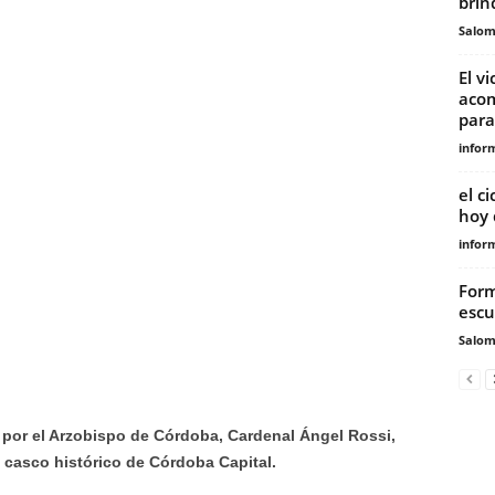
brin
Salo
El v
acom
para
infor
el c
hoy
infor
Form
escu
Salo
 por el Arzobispo de Córdoba, Cardenal Ángel Rossi,
 casco histórico de Córdoba Capital.