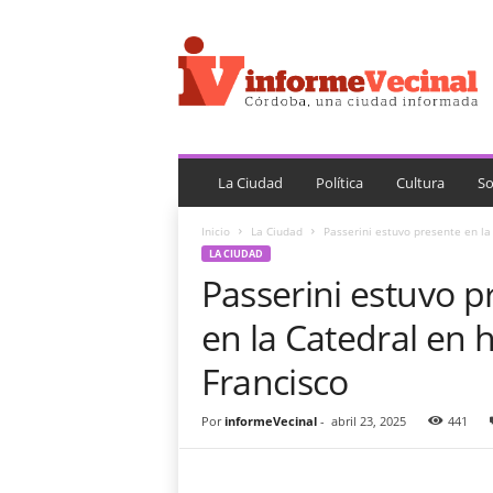
i
n
f
o
r
m
e
V
La Ciudad
Política
Cultura
So
e
c
Inicio
La Ciudad
Passerini estuvo presente en la
i
LA CIUDAD
n
Passerini estuvo p
a
l
en la Catedral en
Francisco
Por
informeVecinal
-
abril 23, 2025
441