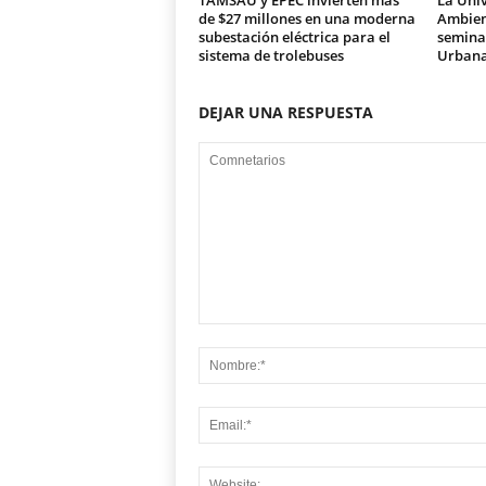
TAMSAU y EPEC invierten más
La Univ
de $27 millones en una moderna
Ambien
subestación eléctrica para el
seminar
sistema de trolebuses
Urban
DEJAR UNA RESPUESTA