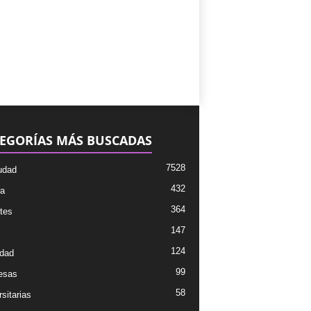
EGORÍAS MÁS BUSCADAS
7528
udad
432
ra
364
tes
147
124
dad
99
esas
58
sitarias