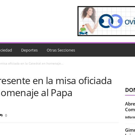
ciedad
Deportes
Otras Secciones
 misa oficiada en la Catedral en homenaje...
resente en la misa oficiada
 homenaje al Papa
DON
Abre
Comu
0
infor
Gimn