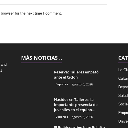
 browser for the next time I comment.
MÁS NOTICIAS ..
CAT
 and
La Ci
st
Reserva: Talleres empató
ante el Ciclón
Cultu
Deportes
agosto 6, 2026
Depor
Salud
Nacidos en Talleres: la
importante presencia de
Socie
juveniles en el equipo...
Empr
Deportes
agosto 6, 2026
Univer
El Polideportivo Juan Pelatto,