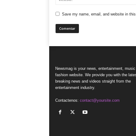
Save my name, email, and website in this
Newsmag is your news, entertainment, music
fashion website. We provide you with the late
breaking news and videos straight from the
entertainment industry.
Contactenos:
contact@yoursite.com