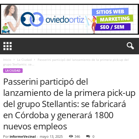
Inicio
La Ciudad
Passerini participó del lanzamiento de la primera pick-up del
grupo Stellantis: se...
LA CIUDAD
Passerini participó del
lanzamiento de la primera pick-up
del grupo Stellantis: se fabricará
en Córdoba y generará 1800
nuevos empleos
Por
informeVecinal
-
mayo 13, 2025
346
0