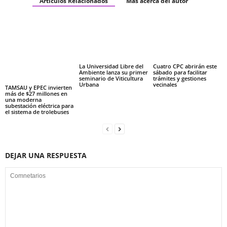
Articulos Relacionados
Más acerca del autor
La Universidad Libre del
Cuatro CPC abrirán este
Ambiente lanza su primer
sábado para facilitar
seminario de Viticultura
trámites y gestiones
Urbana
vecinales
TAMSAU y EPEC invierten
más de $27 millones en
una moderna
subestación eléctrica para
el sistema de trolebuses
DEJAR UNA RESPUESTA