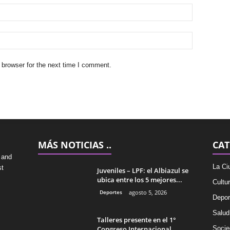
 browser for the next time I comment.
MÁS NOTICIAS ..
CAT
 and
La Ci
st
Juveniles – LPF: el Albiazul se
ubica entre los 5 mejores...
Cultu
Deportes
agosto 5, 2026
Depor
Salud
Talleres presente en el 1°
Congreso Internacional
Socie