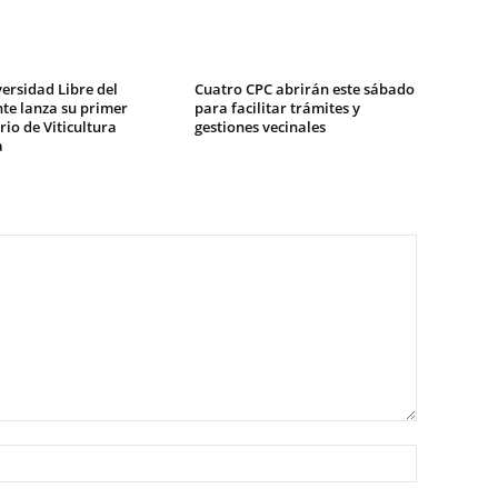
ersidad Libre del
Cuatro CPC abrirán este sábado
te lanza su primer
para facilitar trámites y
io de Viticultura
gestiones vecinales
a