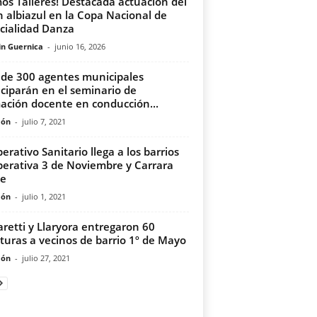
os Talleres! Destacada actuación del
n albiazul en la Copa Nacional de
cialidad Danza
in Guernica
-
junio 16, 2026
de 300 agentes municipales
iciparán en el seminario de
ación docente en conducción...
món
-
julio 7, 2021
perativo Sanitario llega a los barrios
erativa 3 de Noviembre y Carrara
te
món
-
julio 1, 2021
aretti y Llaryora entregaron 60
ituras a vecinos de barrio 1º de Mayo
món
-
julio 27, 2021