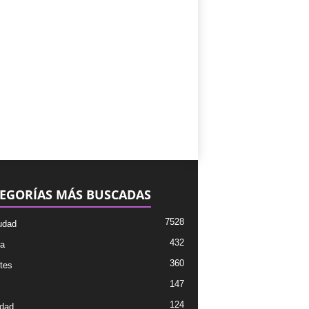
EGORÍAS MÁS BUSCADAS
7528
udad
432
ra
360
tes
147
124
dad