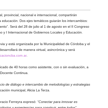
l, provincial, nacional e internacional, compartirán
a educación. Dos ejes temáticos guiarán los intercambios:
ento”. Será del 28 de julio al 1 de agosto en el II Congreso
ano y I Internacional de Gobiernos Locales y Educación.
previa y está organizada por la Municipalidad de Córdoba y el
desarrollará de manera virtual, asincrónica y será
cacioncba.com.ar
.
ficado de 40 horas como asistente, con o sin evaluación, a
 Docente Continua.
io de diálogo e intercambio de metodologías y estrategias
cación municipal, Alicia La Terza.
oracio Ferreyra expresó:
“Conectar para innovar es
itorios y experiencias para construir, entre todos”
.