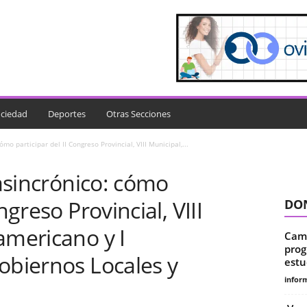
ciedad
Deportes
Otras Secciones
ómo participar del II Congreso Provincial, VIII Municipal,...
 asincrónico: cómo
ngreso Provincial, VIII
DON
americano y I
Camp
prog
obiernos Locales y
estu
infor