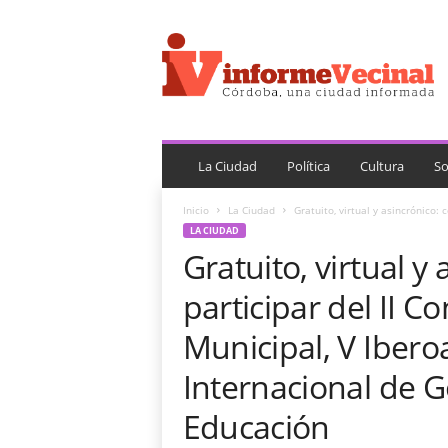
i
n
f
o
r
m
e
V
La Ciudad
Política
Cultura
So
e
c
Inicio
La Ciudad
Gratuito, virtual y asincrónico: c
i
LA CIUDAD
n
Gratuito, virtual y
a
l
participar del II Co
Municipal, V Ibero
Internacional de G
Educación