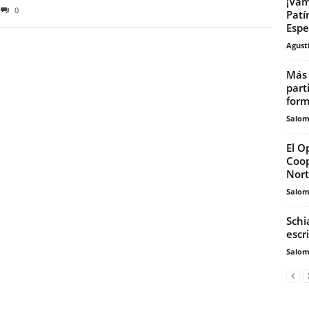
¡Vam
0
Patí
Espe
Agust
Más 
part
form
Salo
El O
Coop
Nor
Salo
Schi
escr
Salo