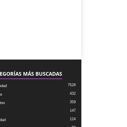
EGORÍAS MÁS BUSCADAS
7528
udad
432
ra
359
tes
147
124
dad