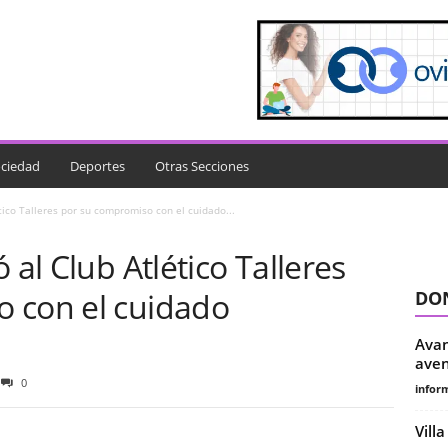
ciedad
Deportes
Otras Secciones
tico Talleres por su compromiso con el cuidado...
 al Club Atlético Talleres
 con el cuidado
DON
Avan
aven
0
infor
Vill