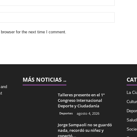
 browser for the next time I comment.
MÁS NOTICIAS ..
CAT
 and
La Ci
st
Talleres presente en el 1°
Congreso Internacional
Cultu
Deporte y Ciudadanía
Depor
Deportes
agosto 4, 2026
Salud
Jorge Sampaoli no se guardó
Socie
nada, recordó su niñez y
conectó...