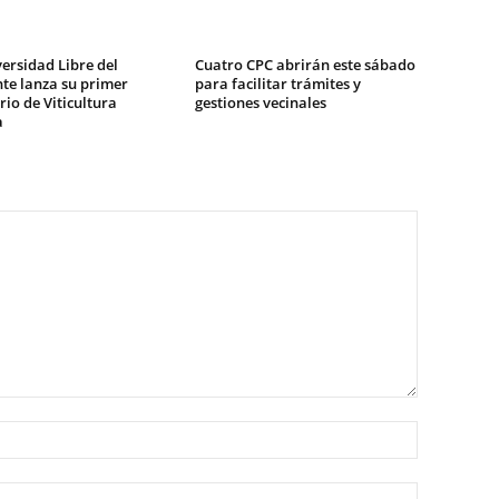
ersidad Libre del
Cuatro CPC abrirán este sábado
te lanza su primer
para facilitar trámites y
io de Viticultura
gestiones vecinales
a