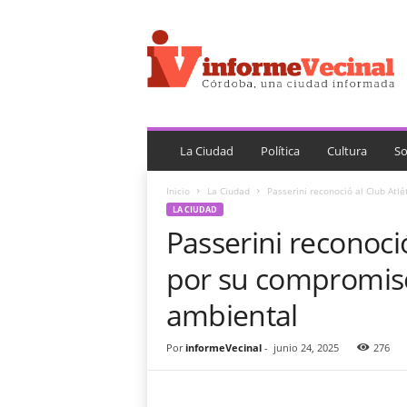
i
n
f
o
r
m
e
V
La Ciudad
Política
Cultura
So
e
c
Inicio
La Ciudad
Passerini reconoció al Club Atlé
i
LA CIUDAD
n
Passerini reconoció
a
l
por su compromiso
ambiental
Por
informeVecinal
-
junio 24, 2025
276