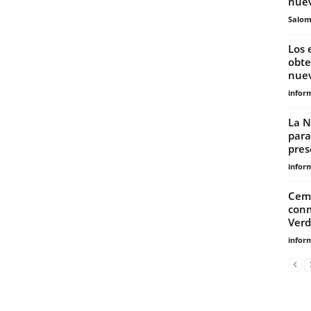
nuev
Salo
Los 
obte
nuev
infor
La N
para
pres
infor
Ceme
conm
Verd
infor