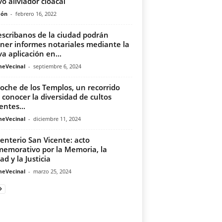
o aliviador cloacal
món
-
febrero 16, 2022
escribanos de la ciudad podrán
ner informes notariales mediante la
a aplicación en...
meVecinal
-
septiembre 6, 2024
oche de los Templos, un recorrido
 conocer la diversidad de cultos
entes...
meVecinal
-
diciembre 11, 2024
nterio San Vicente: acto
emorativo por la Memoria, la
ad y la Justicia
meVecinal
-
marzo 25, 2024