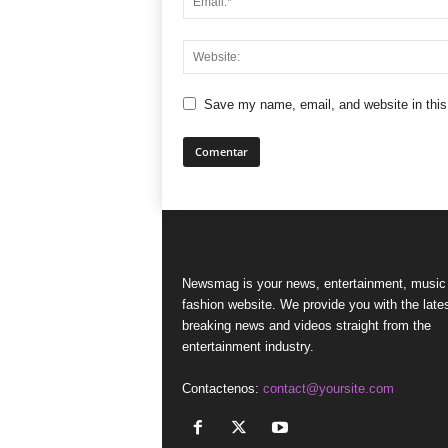
Save my name, email, and website in this
Newsmag is your news, entertainment, music
fashion website. We provide you with the late
breaking news and videos straight from the
entertainment industry.
Contactenos:
contact@yoursite.com