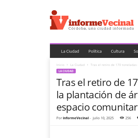
i
n
f
o
r
m
e
V
La Ciudad
Política
Cultura
So
e
c
Inicio
La Ciudad
Tras el retiro de 170 toneladas 
i
LA CIUDAD
n
Tras el retiro de 1
a
l
la plantación de á
espacio comunitari
Por
informeVecinal
-
julio 10, 2025
256