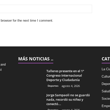
 browser for the next time I comment.
MÁS NOTICIAS ..
CAT
 and
La Ci
st
Talleres presente en el 1°
Congreso Internacional
Cultu
Deporte y Ciudadanía
Depor
Deportes
agosto 4, 2026
Salud
Jorge Sampaoli no se guardó
Socie
nada, recordó su niñez y
conectó...
Empr
Deportes
agosto 4, 2026