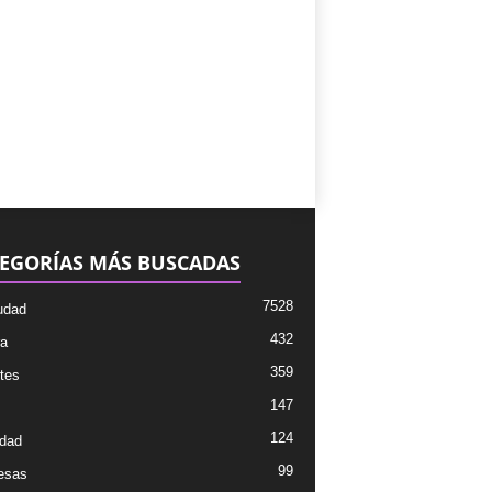
EGORÍAS MÁS BUSCADAS
7528
udad
432
ra
359
tes
147
124
dad
99
esas