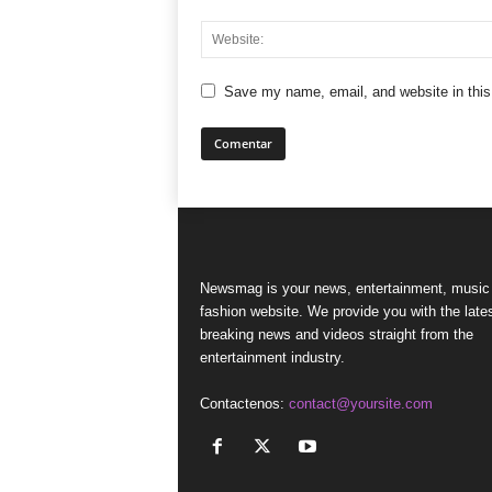
Save my name, email, and website in this
Newsmag is your news, entertainment, music
fashion website. We provide you with the late
breaking news and videos straight from the
entertainment industry.
Contactenos:
contact@yoursite.com