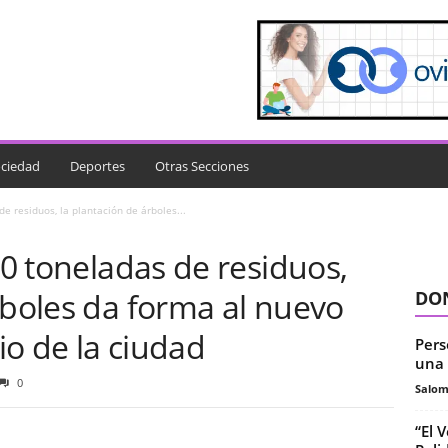
ciedad
Deportes
Otras Secciones
de residuos, la plantación de árboles...
70 toneladas de residuos,
rboles da forma al nuevo
DON
o de la ciudad
Pers
una 
0
Salo
“El 