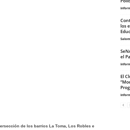
Poli
infor
Cont
los 
Educ
Salo
SeNA
el P
infor
El C
“Mod
Prog
infor
ntersección de los barrios La Toma, Los Robles e