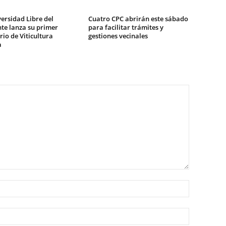
ersidad Libre del
Cuatro CPC abrirán este sábado
te lanza su primer
para facilitar trámites y
io de Viticultura
gestiones vecinales
a