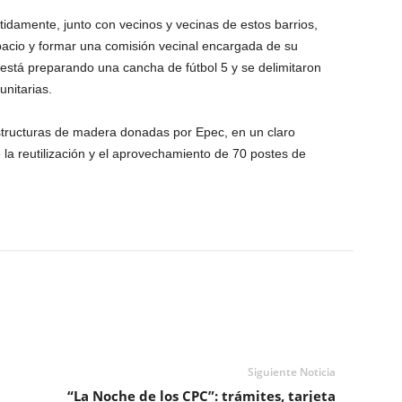
idamente, junto con vecinos y vecinas de estos barrios,
acio y formar una comisión vecinal encargada de su
 está preparando una cancha de fútbol 5 y se delimitaron
nitarias.
estructuras de madera donadas por Epec, en un claro
la reutilización y el aprovechamiento de 70 postes de
Siguiente Noticia
“La Noche de los CPC”: trámites, tarjeta