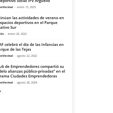
deportivo Social IPV Argüello
meVecinal
-
enero 15, 2025
inúan las actividades de verano en
espacios deportivos en el Parque
ativo Sur
món
-
enero 20, 2022
F celebró el día de las Infancias en
arque de las Tejas
meVecinal
-
agosto 22, 2022
lub de Emprendedores compartió su
elo alianzas público-privadas” en el
rama Ciudades Emprendedoras
meVecinal
-
agosto 28, 2024