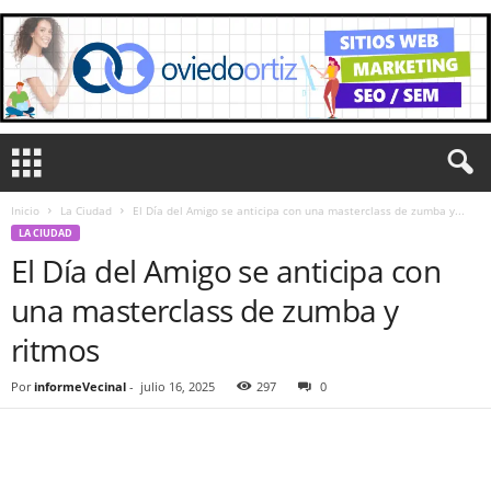
Inicio
La Ciudad
El Día del Amigo se anticipa con una masterclass de zumba y...
LA CIUDAD
El Día del Amigo se anticipa con
una masterclass de zumba y
ritmos
Por
informeVecinal
-
julio 16, 2025
297
0