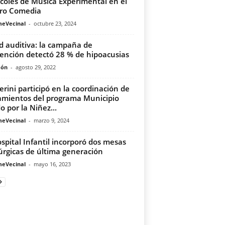
coles de Música Experimental en el
ro Comedia
meVecinal
-
octubre 23, 2024
d auditiva: la campaña de
ención detectó 28 % de hipoacusias
món
-
agosto 29, 2022
erini participó en la coordinación de
amientos del programa Municipio
o por la Niñez...
meVecinal
-
marzo 9, 2024
ospital Infantil incorporó dos mesas
úrgicas de última generación
meVecinal
-
mayo 16, 2023