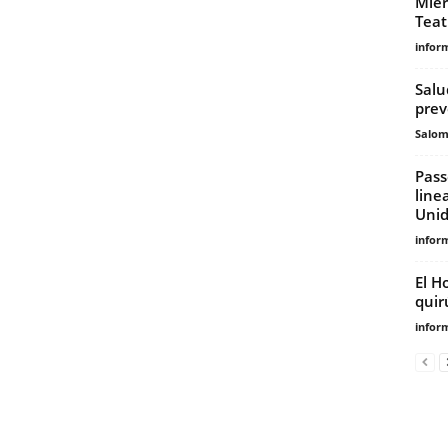
Miér
Teat
infor
Salu
prev
Salo
Pass
line
Unid
infor
El H
quir
infor