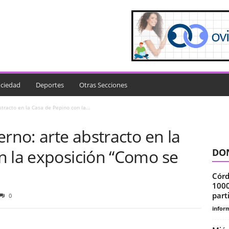
ciedad
Deportes
Otras Secciones
tracto en la Casa de Pepino con la...
erno: arte abstracto en la
n la exposición “Como se
DON
Córd
1000
part
0
infor