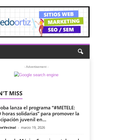
- Advertisement -
'T MISS
oba lanza el programa “#METELE:
 horas solidarias” para promover la
icipación juvenil en...
meVecinal
-
marzo 19, 2026