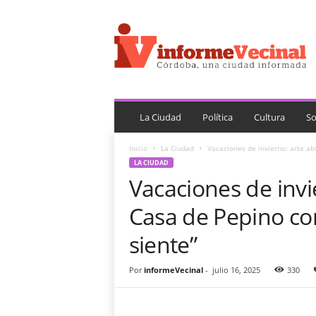
i
n
f
o
r
m
e
V
La Ciudad
Política
Cultura
So
e
c
Inicio
La Ciudad
Vacaciones de invierno: arte abs
i
LA CIUDAD
n
Vacaciones de invi
a
l
Casa de Pepino co
siente”
Por
informeVecinal
-
julio 16, 2025
330