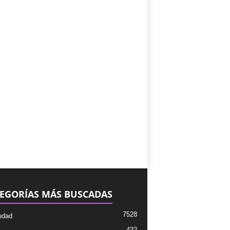
EGORÍAS MÁS BUSCADAS
7528
udad
432