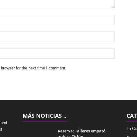
 browser for the next time I comment.
MÁS NOTICIAS ..
CAT
 and
La Ci
st
Reserva: Talleres empató
ante el Ciclón