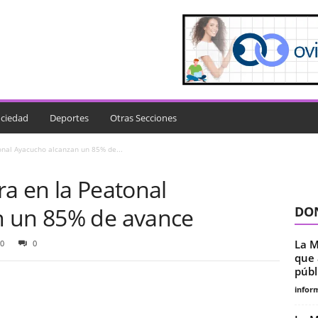
ciedad
Deportes
Otras Secciones
onal Ayacucho alcanzan un 85% de...
a en la Peatonal
n un 85% de avance
DON
La M
0
0
que 
públ
infor