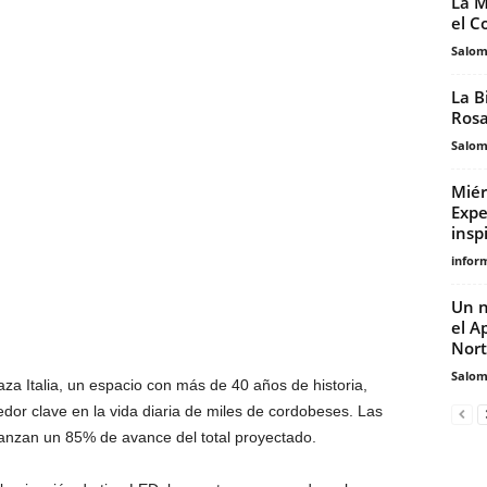
La M
el C
Salo
La B
Rosa
Salo
Miér
Expe
insp
infor
Un n
el A
Nor
Salo
za Italia, un espacio con más de 40 años de historia,
dor clave en la vida diaria de miles de cordobeses. Las
canzan un 85% de avance del total proyectado.