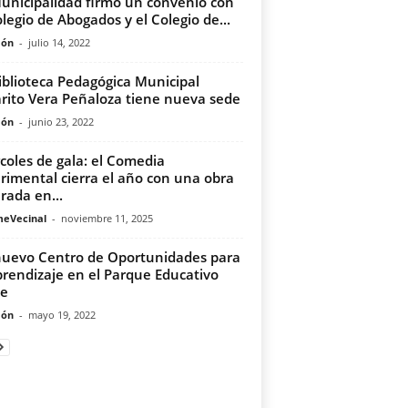
unicipalidad firmó un convenio con
olegio de Abogados y el Colegio de...
món
-
julio 14, 2022
iblioteca Pedagógica Municipal
rito Vera Peñaloza tiene nueva sede
món
-
junio 23, 2022
coles de gala: el Comedia
rimental cierra el año con una obra
irada en...
meVecinal
-
noviembre 11, 2025
uevo Centro de Oportunidades para
prendizaje en el Parque Educativo
te
món
-
mayo 19, 2022