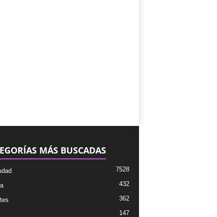
EGORÍAS MÁS BUSCADAS
7528
udad
432
ra
362
tes
147