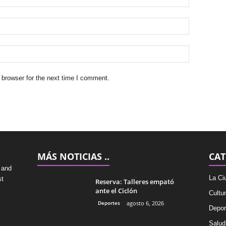
 browser for the next time I comment.
MÁS NOTICIAS ..
CAT
 and
La Ci
st
Reserva: Talleres empató
ante el Ciclón
Cultu
Deportes
agosto 6, 2026
Depor
Salud