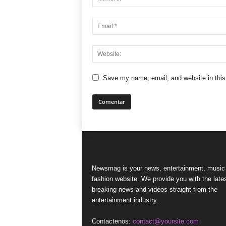
Save my name, email, and website in this
Newsmag is your news, entertainment, music
fashion website. We provide you with the late
breaking news and videos straight from the
entertainment industry.
Contactenos:
contact@yoursite.com