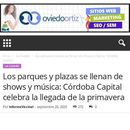
Inicio
La Ciudad
Los parques y plazas se llenan de shows y música: Córdoba
Capital...
LA CIUDAD
Los parques y plazas se llenan de
shows y música: Córdoba Capital
celebra la llegada de la primavera
Por
informeVecinal
-
septiembre 20, 2025
272
0