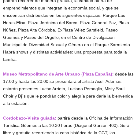
podrán recorrer de manera gratuita, la variada oferta de
emprendimientos que integran la economía social, y que se
encuentran distribuidos en los siguientes espacios: Parque Las
Heras-Elisa, Plaza Jerónimo del Barco, Plaza General Paz, Plaza
Núñez, Plaza Alta Córdoba, ExPlaza Vélez Sarsfield, Paseo
Güemes y Paseo del Orgullo, en el Centro de Divulgación
Municipal de Diversidad Sexual y Género en el Parque Sarmiento.
Habrá shows y distintas actividades: una propuesta para toda la
familia.
Museo Metropolitano de Arte Urbano (Plaza España):
desde las
17:00 y hasta las 20:00 se presentará el artista Axel. Además,
estarán presentes Lucho Arrieta, Luciano Persoglia, Misty Soul
Choir y Dj´s que le pondrán color y alegría para darle la bienvenida
a la estación.
Cordobazo-Visita guiada:
partirá desde la Oficina de Información
Turística Güemes a las 10:30 horas (Diagonal Garzón 400). Será
libre y gratuita recorriendo la casa histórica de la CGT, las