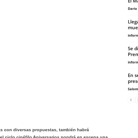
El M
Dario
Lleg
mues
infor
Se d
Prem
infor
En s
pres
Salo
as con diversas propuestas, también habrá
 el ciclo cinéfilo Aniversarios pondrá en escena una