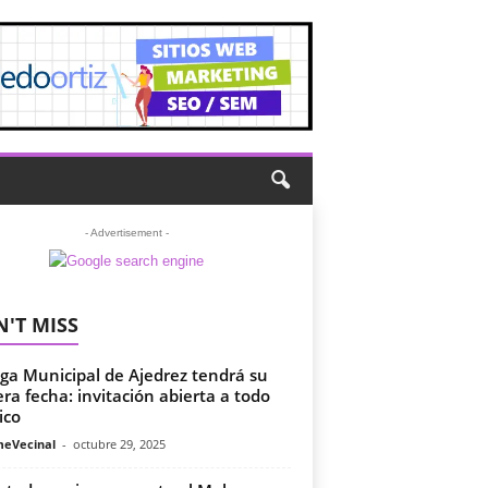
- Advertisement -
'T MISS
iga Municipal de Ajedrez tendrá su
era fecha: invitación abierta a todo
ico
meVecinal
-
octubre 29, 2025