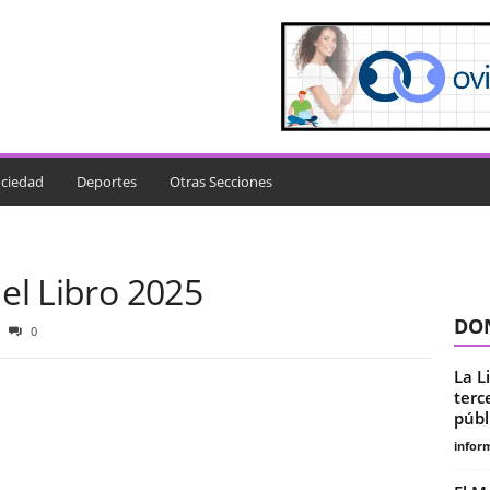
ciedad
Deportes
Otras Secciones
del Libro 2025
DON
0
La L
terc
públ
infor