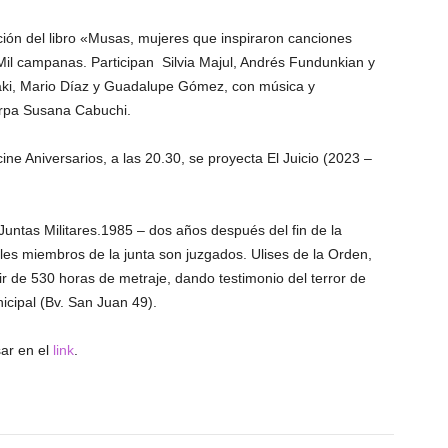
ación del libro «Musas, mujeres que inspiraron canciones
al Mil campanas. Participan Silvia Majul, Andrés Fundunkian y
aki, Mario Díaz y Guadalupe Gómez, con música y
arpa Susana Cabuchi.
cine Aniversarios, a las 20.30, se proyecta El Juicio (2023 –
 Juntas Militares.1985 – dos años después del fin de la
pales miembros de la junta son juzgados. Ulises de la Orden,
ir de 530 horas de metraje, dando testimonio del terror de
icipal (Bv. San Juan 49).
ar en el
link
.