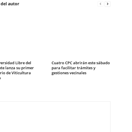
 del autor
ersidad Libre del
Cuatro CPC abrirán este sábado
te lanza su primer
para facilitar trámites y
io de Viticultura
gestiones vecinales
a