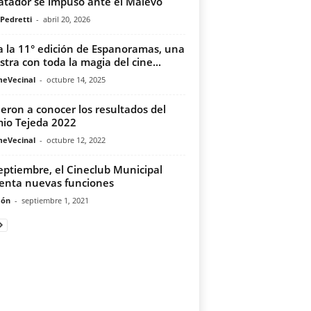
atador se impuso ante el Malevo
 Pedretti
-
abril 20, 2026
a la 11° edición de Espanoramas, una
tra con toda la magia del cine...
meVecinal
-
octubre 14, 2025
ieron a conocer los resultados del
io Tejeda 2022
meVecinal
-
octubre 12, 2022
eptiembre, el Cineclub Municipal
enta nuevas funciones
món
-
septiembre 1, 2021