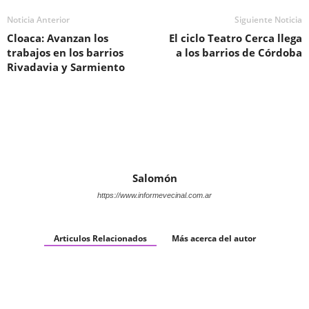
Noticia Anterior
Siguiente Noticia
Cloaca: Avanzan los
El ciclo Teatro Cerca llega
trabajos en los barrios
a los barrios de Córdoba
Rivadavia y Sarmiento
Salomón
https://www.informevecinal.com.ar
Articulos Relacionados
Más acerca del autor