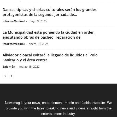
Danzas típicas y charlas culturales serán los grandes
protagonistas de la segunda jornada de...
informeVecinal
-
mayo 9, 2025
La Municipalidad está poniendo la ciudad en orden
ejecutando obras de bacheo, reparación de...
informeVecinal
-
enero 13, 2024
Aliviador cloacal evitará la llegada de líquidos al Polo
Sanitario y el área central
Salomón
-
marzo 15, 2022
Newsmag is your news, entertainment, music and fashion website. We
provide you with the latest breaking news and videos straight from the
entertainment industry.