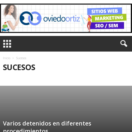
Inicio
Sucesos
SUCESOS
CULTURA
DEPORTES
EDITORIAL
EDUCACIÓN
EMPRESAS
GREMIALES
INTERNACIONALES
LA CIUDAD
NACIONALES
POLÍTICA
SALUD
SOCIEDAD
SUCESOS
TURISMO
UNIVERSITARIAS
Varios detenidos en diferentes
procedimientos