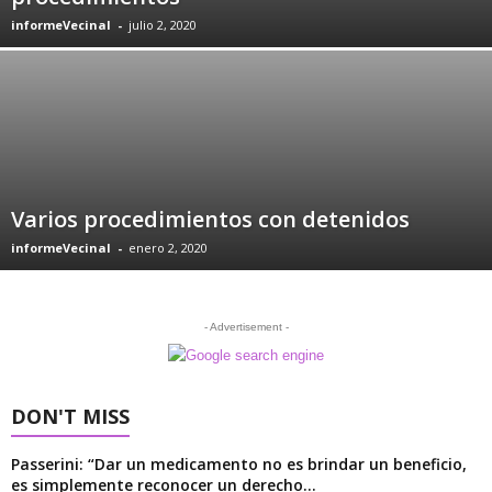
informeVecinal
-
julio 2, 2020
Varios procedimientos con detenidos
informeVecinal
-
enero 2, 2020
- Advertisement -
DON'T MISS
Passerini: “Dar un medicamento no es brindar un beneficio,
es simplemente reconocer un derecho...