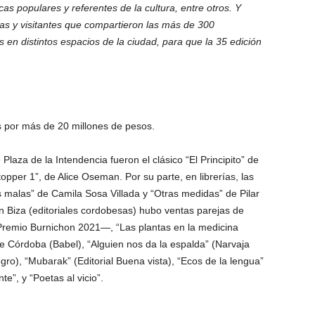
otecas populares y referentes de la cultura, entre otros. Y
nas y visitantes que compartieron las más de 300
s en distintos espacios de la ciudad, para que la 35 edición
as por más de 20 millones de pesos.
Plaza de la Intendencia fueron el clásico “El Principito” de
topper 1”, de Alice Oseman. Por su parte, en librerías, las
 malas” de Camila Sosa Villada y “Otras medidas” de Pilar
n Biza (editoriales cordobesas) hubo ventas parejas de
—Premio Burnichon 2021—, “Las plantas en la medicina
e Córdoba (Babel), “Alguien nos da la espalda” (Narvaja
egro), “Mubarak” (Editorial Buena vista), “Ecos de la lengua”
e”, y “Poetas al vicio”.