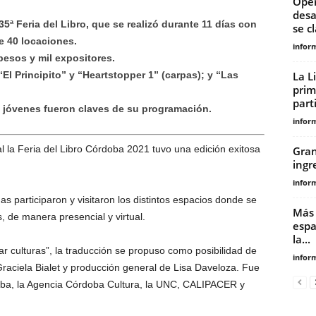
Oper
desa
5ª Feria del Libro, que se realizó durante 11 días con
se c
e 40 locaciones.
infor
pesos y mil expositores.
El Principito” y “Heartstopper 1” (carpas); y “Las
La L
prim
part
os jóvenes fueron claves de su programación.
infor
al la Feria del Libro Córdoba 2021 tuvo una edición exitosa
Gran
ingr
infor
as participaron y visitaron los distintos espacios donde se
Más 
s, de manera presencial y virtual.
espa
la...
ar culturas”, la traducción se propuso como posibilidad de
infor
raciela Bialet y producción general de Lisa Daveloza. Fue
oba, la Agencia Córdoba Cultura, la UNC, CALIPACER y