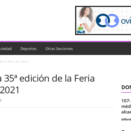
ciedad
Deportes
Otras Secciones
e la Feria del Libro...
 35ª edición de la Feria
 2021
DON
107:
0
médi
alcan
infor