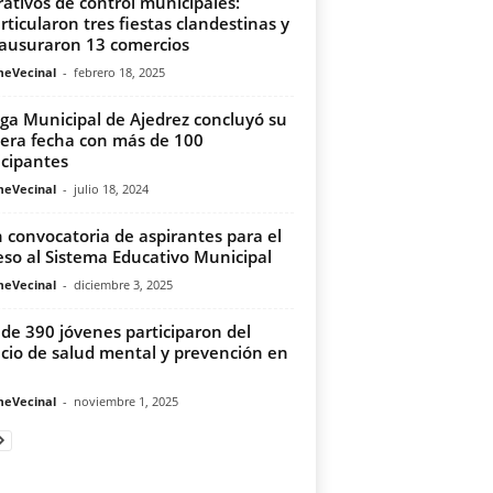
ativos de control municipales:
rticularon tres fiestas clandestinas y
lausuraron 13 comercios
meVecinal
-
febrero 18, 2025
iga Municipal de Ajedrez concluyó su
era fecha con más de 100
icipantes
meVecinal
-
julio 18, 2024
 convocatoria de aspirantes para el
eso al Sistema Educativo Municipal
meVecinal
-
diciembre 3, 2025
de 390 jóvenes participaron del
cio de salud mental y prevención en
meVecinal
-
noviembre 1, 2025