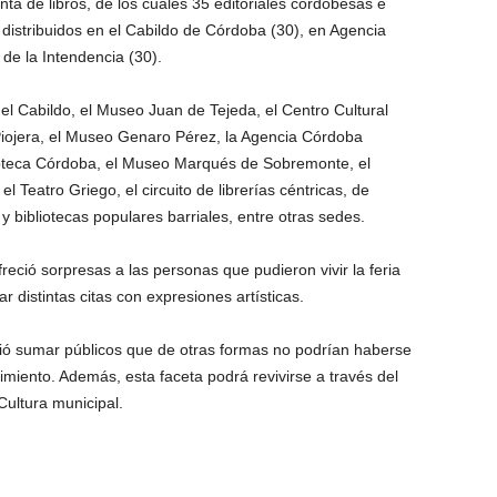
ta de libros, de los cuales 35 editoriales cordobesas e
on distribuidos en el Cabildo de Córdoba (30), en Agencia
de la Intendencia (30).
l Cabildo, el Museo Juan de Tejeda, el Centro Cultural
Piojera, el Museo Genaro Pérez, la Agencia Córdoba
lioteca Córdoba, el Museo Marqués de Sobremonte, el
 Teatro Griego, el circuito de librerías céntricas, de
bibliotecas populares barriales, entre otras sedes.
reció sorpresas a las personas que pudieron vivir la feria
 distintas citas con expresiones artísticas.
itió sumar públicos que de otras formas no podrían haberse
imiento. Además, esta faceta podrá revivirse a través del
Cultura municipal.