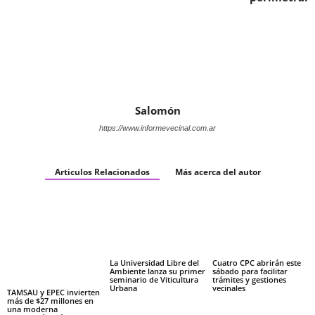
Salomón
https://www.informevecinal.com.ar
Articulos Relacionados
Más acerca del autor
La Universidad Libre del
Cuatro CPC abrirán este
Ambiente lanza su primer
sábado para facilitar
seminario de Viticultura
trámites y gestiones
Urbana
vecinales
TAMSAU y EPEC invierten
más de $27 millones en
una moderna