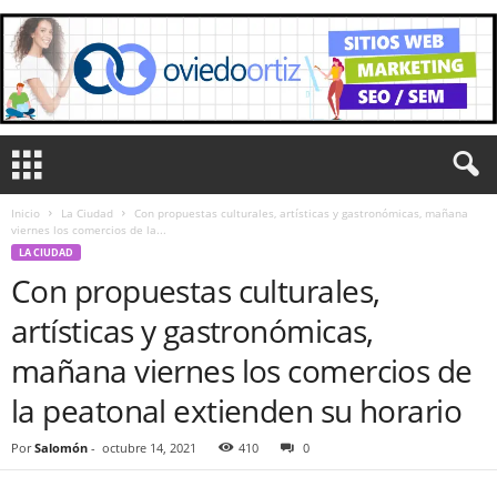
Inicio
La Ciudad
Con propuestas culturales, artísticas y gastronómicas, mañana
viernes los comercios de la...
LA CIUDAD
Con propuestas culturales,
artísticas y gastronómicas,
mañana viernes los comercios de
la peatonal extienden su horario
Por
Salomón
-
octubre 14, 2021
410
0