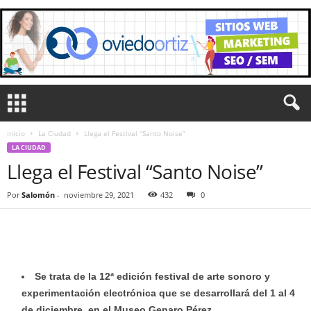
Inicio
La Ciudad
Llega el Festival “Santo Noise”
LA CIUDAD
Llega el Festival “Santo Noise”
Por
Salomón
-
noviembre 29, 2021
432
0
Se trata de la 12ª edición festival de arte sonoro y
experimentación electrónica que se desarrollará del 1 al 4
de diciembre, en el Museo Genaro Pérez.