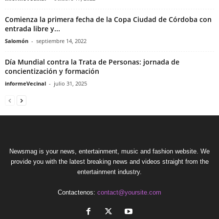
Comienza la primera fecha de la Copa Ciudad de Córdoba con
entrada libre y...
Salomón
-
septiembre 14, 2022
Día Mundial contra la Trata de Personas: jornada de
concientización y formación
informeVecinal
-
julio 31, 2025
Newsmag is your news, entertainment, music and fashion website. We
provide you with the latest breaking news and videos straight from the
entertainment industry.
Contactenos:
contact@yoursite.com