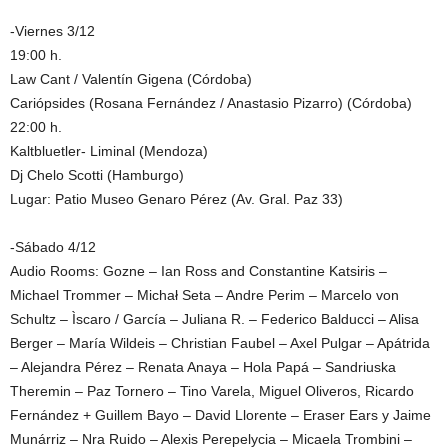
-Viernes 3/12
19:00 h.
Law Cant / Valentín Gigena (Córdoba)
Cariópsides (Rosana Fernández / Anastasio Pizarro) (Córdoba)
22:00 h.
Kaltbluetler- Liminal (Mendoza)
Dj Chelo Scotti (Hamburgo)
Lugar: Patio Museo Genaro Pérez (Av. Gral. Paz 33)
-Sábado 4/12
Audio Rooms: Gozne – Ian Ross and Constantine Katsiris –
Michael Trommer – Michał Seta – Andre Perim – Marcelo von
Schultz – Ìscaro / García – Juliana R. – Federico Balducci – Alisa
Berger – María Wildeis – Christian Faubel – Axel Pulgar – Apátrida
– Alejandra Pérez – Renata Anaya – Hola Papá – Sandriuska
Theremin – Paz Tornero – Tino Varela, Miguel Oliveros, Ricardo
Fernández + Guillem Bayo – David Llorente – Eraser Ears y Jaime
Munárriz – Nra Ruido – Alexis Perepelycia – Micaela Trombini –