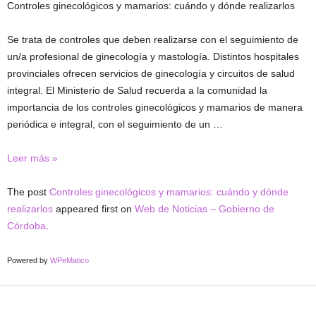
Controles ginecológicos y mamarios: cuándo y dónde realizarlos
Se trata de controles que deben realizarse con el seguimiento de
un/a profesional de ginecología y mastología. Distintos hospitales
provinciales ofrecen servicios de ginecología y circuitos de salud
integral. El Ministerio de Salud recuerda a la comunidad la
importancia de los controles ginecológicos y mamarios de manera
periódica e integral, con el seguimiento de un …
Controles
Leer más »
ginecológicos
y
The post
Controles ginecológicos y mamarios: cuándo y dónde
mamarios:
realizarlos
appeared first on
Web de Noticias – Gobierno de
cuándo
Córdoba
.
y
dónde
Powered by
WPeMatico
realizarlos