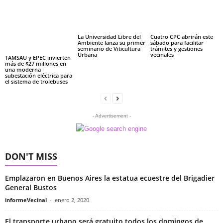
La Universidad Libre del
Cuatro CPC abrirán este
Ambiente lanza su primer
sábado para facilitar
seminario de Viticultura
trámites y gestiones
Urbana
vecinales
TAMSAU y EPEC invierten
más de $27 millones en
una moderna
subestación eléctrica para
el sistema de trolebuses
- Advertisement -
DON'T MISS
Emplazaron en Buenos Aires la estatua ecuestre del Brigadier
General Bustos
informeVecinal
-
enero 2, 2020
El transporte urbano será gratuito todos los domingos de