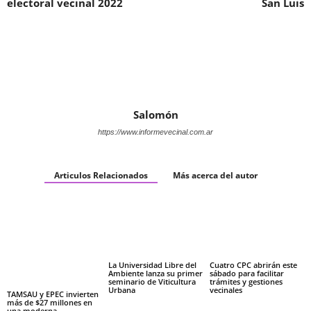
electoral vecinal 2022
San Luis
Salomón
https://www.informevecinal.com.ar
Articulos Relacionados
Más acerca del autor
La Universidad Libre del
Cuatro CPC abrirán este
Ambiente lanza su primer
sábado para facilitar
seminario de Viticultura
trámites y gestiones
Urbana
vecinales
TAMSAU y EPEC invierten
más de $27 millones en
una moderna