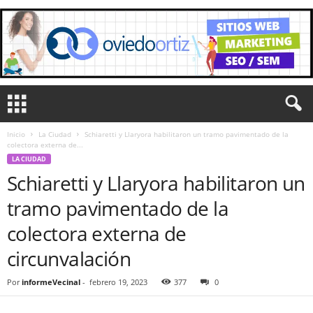
Inicio
La Ciudad
Schiaretti y Llaryora habilitaron un tramo pavimentado de la
colectora externa de...
LA CIUDAD
Schiaretti y Llaryora habilitaron un
tramo pavimentado de la
colectora externa de
circunvalación
Por
informeVecinal
-
febrero 19, 2023
377
0