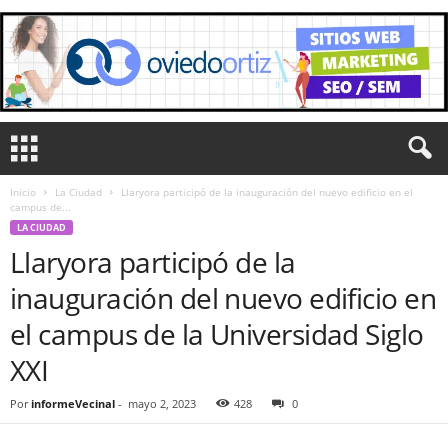
Inicio
La Ciudad
Llaryora participó de la inauguración del nuevo edificio en el
campus de...
LA CIUDAD
Llaryora participó de la
inauguración del nuevo edificio en
el campus de la Universidad Siglo
XXI
Por
informeVecinal
-
mayo 2, 2023
428
0