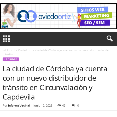
Inicio
La Ciudad
La ciudad de Córdoba ya cuenta con un nuevo distribuidor de
tránsito...
LA CIUDAD
La ciudad de Córdoba ya cuenta
con un nuevo distribuidor de
tránsito en Circunvalación y
Capdevila
Por
informeVecinal
-
junio 12, 2023
421
0