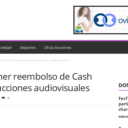
ciedad
Deportes
Otras Secciones
o de Cash Rebate para producciones audiovisuales
imer reembolso de Cash
cciones audiovisuales
DON
FesT
0
part
char
infor