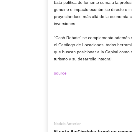
Esta política de fomento suma a la profesi
genuino e impacto económico directo e in
proyectándose más allá de la economía cre
inversiones.
“Cash Rebate” se complementa además con 
el Catálogo de Locaciones, todas herrami
que buscan posicionar a la Capital como d
turismo y su desarrollo integral.
source
Noticia Anterior
El ente BioCórdoba firmó un conve