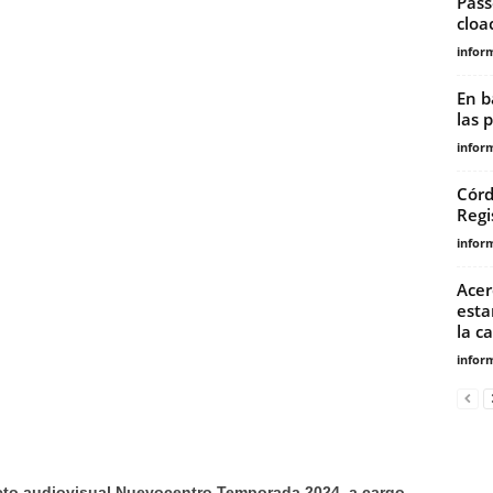
Pass
cloa
infor
En b
las 
infor
Córd
Regi
infor
Acer
esta
la c
infor
cto audiovisual Nuevocentro Temporada 2024, a cargo