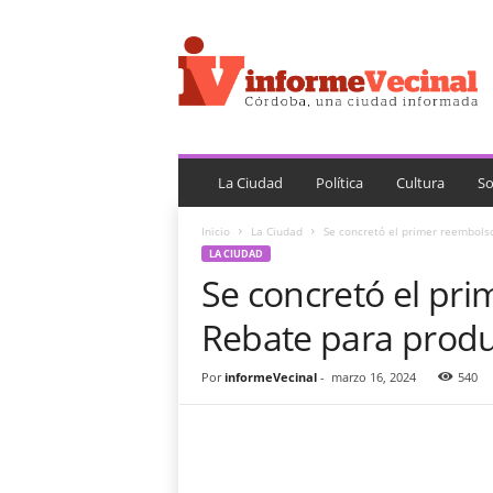
i
n
f
o
r
m
e
V
La Ciudad
Política
Cultura
So
e
c
Inicio
La Ciudad
Se concretó el primer reembols
i
LA CIUDAD
n
Se concretó el pr
a
l
Rebate para produ
Por
informeVecinal
-
marzo 16, 2024
540