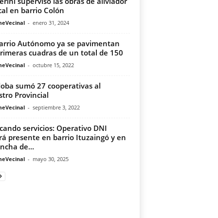
erini supervisó las obras de aliviador
cal en barrio Colón
meVecinal
-
enero 31, 2024
arrio Autónomo ya se pavimentan
primeras cuadras de un total de 150
meVecinal
-
octubre 15, 2022
oba sumó 27 cooperativas al
stro Provincial
meVecinal
-
septiembre 3, 2022
cando servicios: Operativo DNI
rá presente en barrio Ituzaingó y en
ancha de...
meVecinal
-
mayo 30, 2025