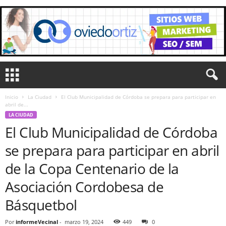
Inicio
La Ciudad
El Club Municipalidad de Córdoba se prepara para participar en
abril de...
LA CIUDAD
El Club Municipalidad de Córdoba
se prepara para participar en abril
de la Copa Centenario de la
Asociación Cordobesa de
Básquetbol
Por
informeVecinal
-
marzo 19, 2024
449
0