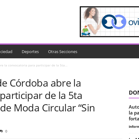
ciedad
Deportes
Otras Secciones
e la convocatoria para participar de la 5ta...
de Córdoba abre la
articipar de la 5ta
DON
 de Moda Circular “Sin
Auto
la p
fort
infor
0