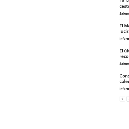
La M
cest
Salo
El M
luci
infor
El ú
reco
Salo
Cons
cole
infor