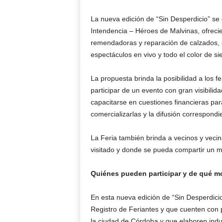
La nueva edición de “Sin Desperdicio” se 
Intendencia – Héroes de Malvinas, ofreci
remendadoras y reparación de calzados, e
espectáculos en vivo y todo el color de s
La propuesta brinda la posibilidad a los f
participar de un evento con gran visibilid
capacitarse en cuestiones financieras pa
comercializarlas y la difusión correspondi
La Feria también brinda a vecinos y vecin
visitado y donde se pueda compartir un m
Quiénes pueden participar y de qué mo
En esta nueva edición de “Sin Desperdicio
Registro de Feriantes y que cuenten con p
la ciudad de Córdoba y que elaboren ind