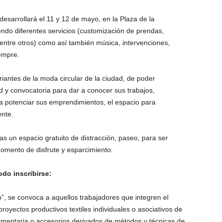
desarrollará el 11 y 12 de mayo, en la Plaza de la
endo diferentes servicios (customización de prendas,
ntre otros) como así también música, intervenciones,
iempre.
eriantes de la moda circular de la ciudad, de poder
ad y convocatoria para dar a conocer sus trabajos,
ra potenciar sus emprendimientos, el espacio para
ente.
as un espacio gratuito de distracción, paseo, para ser
omento de disfrute y esparcimiento.
do inscribirse:
”, se convoca a aquellos trabajadores que integren el
royectos productivos textiles individuales o asociativos de
umentaria o accesorios derivados de métodos y técnicas de