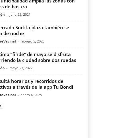
unicipalidad amplía las zonas con
os de basura
món
-
julio 23, 2021
ercado Sud: la plaza también se
rá de noche
meVecinal
-
febrero 5, 2023
ltimo “finde” de mayo se disfruta
rriendo la ciudad sobre dos ruedas
món
-
mayo 27, 2022
ultá horarios y recorridos de
ctivos a través de la app Tu Bondi
meVecinal
-
enero 4, 2025