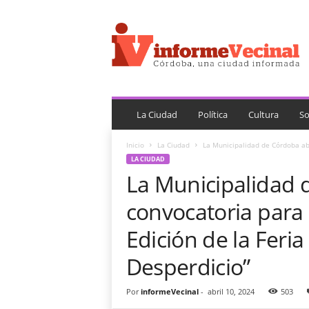
i
n
f
o
r
m
e
V
La Ciudad
Política
Cultura
So
e
c
Inicio
La Ciudad
La Municipalidad de Córdoba abr
i
LA CIUDAD
n
La Municipalidad 
a
l
convocatoria para p
Edición de la Feria
Desperdicio”
Por
informeVecinal
-
abril 10, 2024
503