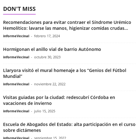
DON'T MISS
Recomendaciones para evitar contraer el Síndrome Urémico
Hemolítico: lavarse las manos, higienizar comidas crudas...
informeVecinal
-
febrero 17, 2024
Hormigonan el anillo vial de barrio Autónomo
informeVecinal
-
octubre 30, 2023
Llaryora visitó el mural homenaje a los “Genios del Fútbol
Mundial”
informeVecinal
-
noviembre 22, 2022
Visitas guiadas por la ciudad: redescubrí Córdoba en
vacaciones de invierno
informeVecinal
-
julio 15, 2025
Escuela de Abogados del Estado: alta participación en el curso
sobre dictámenes
informeVecinal
-
septiembre 15, 2022