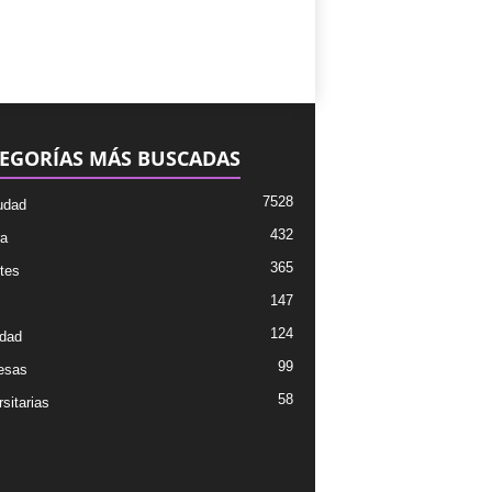
EGORÍAS MÁS BUSCADAS
7528
udad
432
ra
365
tes
147
124
dad
99
esas
58
sitarias