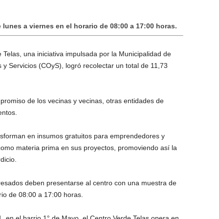
 lunes a viernes en el horario de 08:00 a 17:00 horas.
Telas, una iniciativa impulsada por la Municipalidad de
 Servicios (COyS), logró recolectar un total de 11,73
mpromiso de los vecinas y vecinas, otras entidades de
entos.
ansforman en insumos gratuitos para emprendedores y
 como materia prima en sus proyectos, promoviendo así la
dicio.
teresados deben presentarse al centro con una muestra de
rio de 08:00 a 17:00 horas.
, en el barrio 1° de Mayo, el Centro Verde Telas opera en