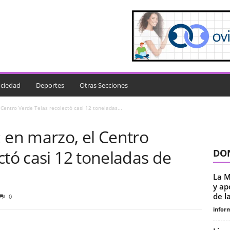
ciedad
Deportes
Otras Secciones
 Centro Verde Telas recolectó casi 12 toneladas...
 en marzo, el Centro
ctó casi 12 toneladas de
DON
La M
y ap
de la
0
infor