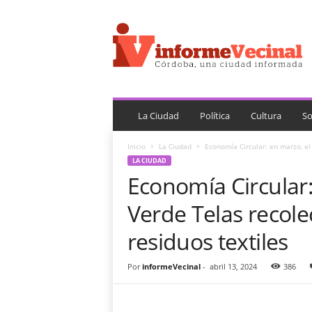
i
n
f
o
r
m
e
V
La Ciudad
Política
Cultura
So
e
c
Inicio
La Ciudad
Economía Circular: en marzo, el
i
LA CIUDAD
n
Economía Circular:
a
l
Verde Telas recole
residuos textiles
Por
informeVecinal
-
abril 13, 2024
386