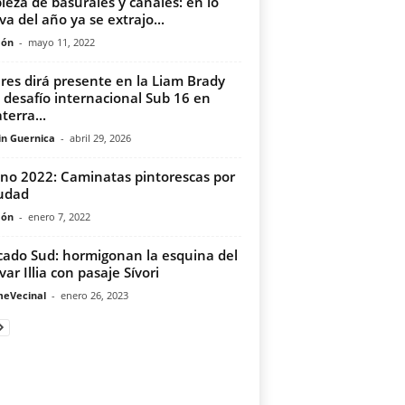
ieza de basurales y canales: en lo
va del año ya se extrajo...
món
-
mayo 11, 2022
eres dirá presente en la Liam Brady
 desafío internacional Sub 16 en
terra...
in Guernica
-
abril 29, 2026
no 2022: Caminatas pintorescas por
iudad
món
-
enero 7, 2022
ado Sud: hormigonan la esquina del
var Illia con pasaje Sívori
meVecinal
-
enero 26, 2023