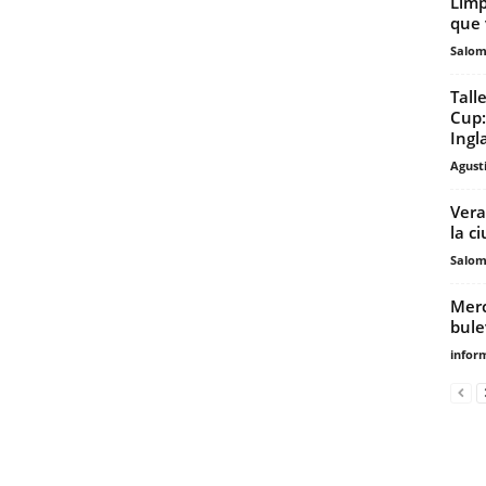
Limp
que 
Salo
Tall
Cup:
Ingla
Agust
Vera
la c
Salo
Merc
bule
infor