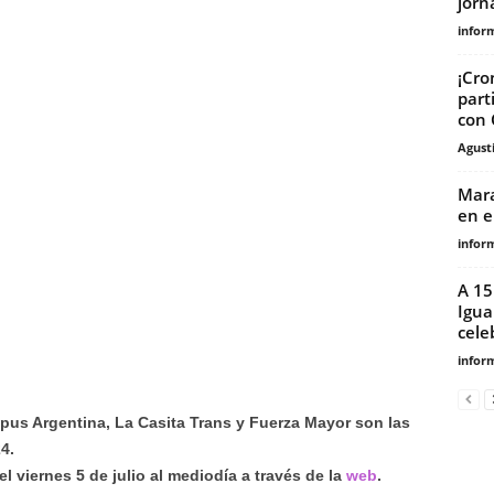
jorn
infor
¡Cro
part
con 
Agust
Mara
en e
infor
A 15
Igua
celeb
infor
us Argentina, La Casita Trans y Fuerza Mayor son las
4.
el viernes 5 de julio al mediodía a través de la
web
.