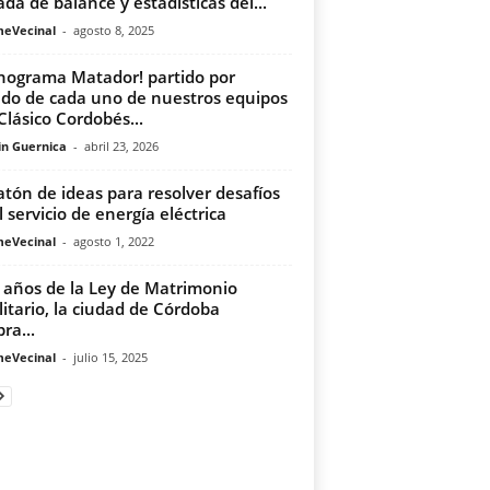
ada de balance y estadísticas del...
meVecinal
-
agosto 8, 2025
nograma Matador! partido por
ido de cada uno de nuestros equipos
Clásico Cordobés...
in Guernica
-
abril 23, 2026
tón de ideas para resolver desafíos
l servicio de energía eléctrica
meVecinal
-
agosto 1, 2022
 años de la Ley de Matrimonio
litario, la ciudad de Córdoba
ra...
meVecinal
-
julio 15, 2025