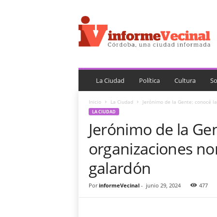
i
n
f
o
r
m
e
V
La Ciudad
Política
Cultura
So
e
c
Inicio
La Ciudad
Jerónimo de la Gente: conocé la
i
LA CIUDAD
n
Jerónimo de la Gen
a
l
organizaciones nom
galardón
Por
informeVecinal
-
junio 29, 2024
477