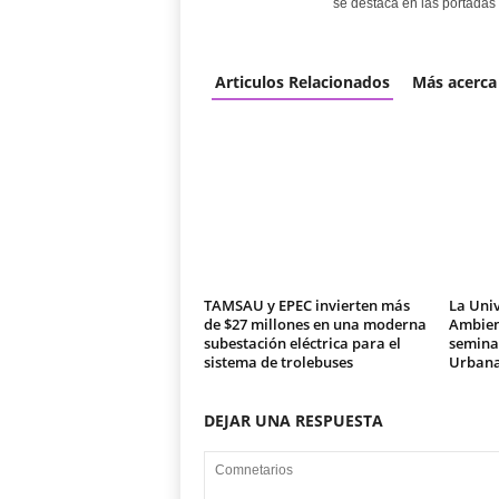
se destaca en las portadas 
Articulos Relacionados
Más acerca
TAMSAU y EPEC invierten más
La Univ
de $27 millones en una moderna
Ambien
subestación eléctrica para el
seminar
sistema de trolebuses
Urban
DEJAR UNA RESPUESTA