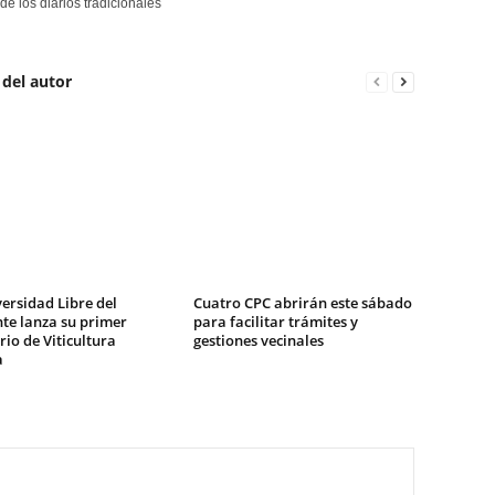
de los diarios tradicionales
 del autor
ersidad Libre del
Cuatro CPC abrirán este sábado
te lanza su primer
para facilitar trámites y
io de Viticultura
gestiones vecinales
a