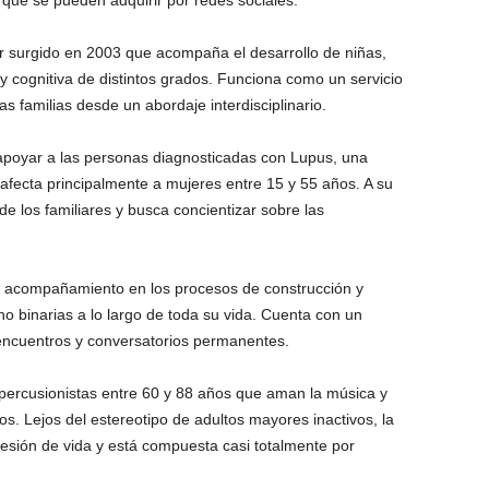
 que se pueden adquirir por redes sociales.
r surgido en 2003 que acompaña el desarrollo de niñas,
 cognitiva de distintos grados. Funciona como un servicio
s familias desde un abordaje interdisciplinario.
poyar a las personas diagnosticadas con Lupus, una
afecta principalmente a mujeres entre 15 y 55 años. A su
e los familiares y busca concientizar sobre las
de acompañamiento en los procesos de construcción y
no binarias a lo largo de toda su vida. Cuenta con un
, encuentros y conversatorios permanentes.
percusionistas entre 60 y 88 años que aman la música y
os. Lejos del estereotipo de adultos mayores inactivos, la
sión de vida y está compuesta casi totalmente por