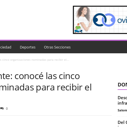
ciedad
Deportes
Otras Secciones
s cinco organizaciones nominadas para recibir el...
te: conocé las cinco
inadas para recibir el
DON
Desd
infr
0
Salo
Del 