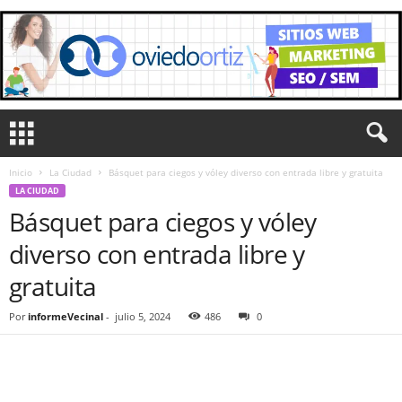
Inicio
La Ciudad
Básquet para ciegos y vóley diverso con entrada libre y gratuita
LA CIUDAD
Básquet para ciegos y vóley
diverso con entrada libre y
gratuita
Por
informeVecinal
-
julio 5, 2024
486
0