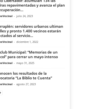
a El Libertador: acumulan 134 las
ras repavimentadas y avanza el plan
ecuperación...
meVecinal
-
julio 24, 2023
erraplén: servidores urbanos ultiman
lles y pronto 1.400 vecinos estarán
ctados al servicio...
meVecinal
-
diciembre 1, 2022
club Municipal: “Memorias de un
col” para cerrar un mayo intenso
meVecinal
-
mayo 31, 2025
onocen los resultados de la
ocatoria “La Biblio te Cuenta”
meVecinal
-
agosto 27, 2023