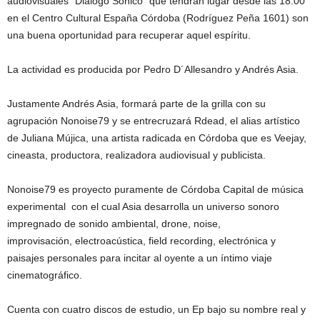
audiovisuales “Diálogo Sónico” que tendrán lugar desde las 18:00
en el Centro Cultural España Córdoba (Rodríguez Peña 1601) son
una buena oportunidad para recuperar aquel espíritu.
La actividad es producida por Pedro D´Allesandro y Andrés Asia.
Justamente Andrés Asia, formará parte de la grilla con su
agrupación Nonoise79 y se entrecruzará Rdead, el alias artístico
de Juliana Mújica, una artista radicada en Córdoba que es Veejay,
cineasta, productora, realizadora audiovisual y publicista.
Nonoise79 es proyecto puramente de Córdoba Capital de música
experimental con el cual Asia desarrolla un universo sonoro
impregnado de sonido ambiental, drone, noise,
improvisación, electroacústica, field recording, electrónica y
paisajes personales para incitar al oyente a un íntimo viaje
cinematográfico.
Cuenta con cuatro discos de estudio, un Ep bajo su nombre real y