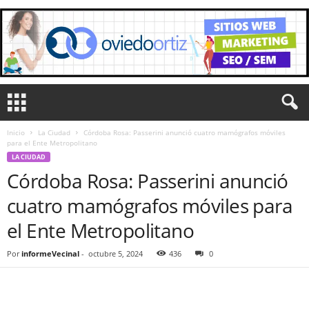
Inicio
La Ciudad
Córdoba Rosa: Passerini anunció cuatro mamógrafos móviles
para el Ente Metropolitano
LA CIUDAD
Córdoba Rosa: Passerini anunció
cuatro mamógrafos móviles para
el Ente Metropolitano
Por
informeVecinal
-
octubre 5, 2024
436
0