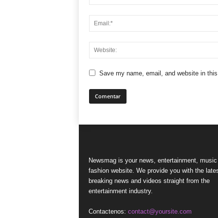
Save my name, email, and website in this
Newsmag is your news, entertainment, music
fashion website. We provide you with the late
breaking news and videos straight from the
entertainment industry.
Contactenos:
contact@yoursite.com