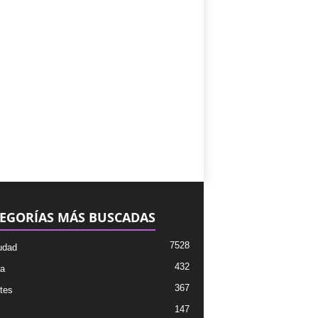
EGORÍAS MÁS BUSCADAS
7528
udad
432
ra
367
tes
147