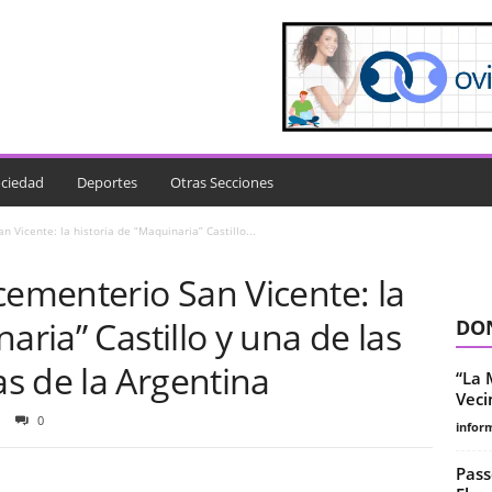
ciedad
Deportes
Otras Secciones
 Vicente: la historia de “Maquinaria” Castillo...
cementerio San Vicente: la
aria” Castillo y una de las
DON
s de la Argentina
“La 
Veci
0
infor
Pass