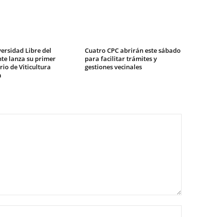
ersidad Libre del
Cuatro CPC abrirán este sábado
te lanza su primer
para facilitar trámites y
io de Viticultura
gestiones vecinales
a