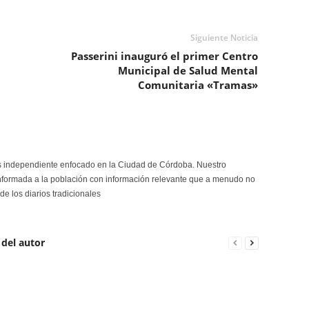
Siguiente Noticia
Passerini inauguró el primer Centro
Municipal de Salud Mental
Comunitaria «Tramas»
s independiente enfocado en la Ciudad de Córdoba. Nuestro
formada a la población con información relevante que a menudo no
de los diarios tradicionales
 del autor