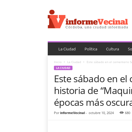
i
n
f
o
r
m
e
V
La Ciudad
Política
Cultura
So
e
c
Inicio
La Ciudad
Este sábado en el cementerio San
i
LA CIUDAD
n
Este sábado en el 
a
l
historia de “Maquin
épocas más oscura
Por
informeVecinal
-
octubre 10, 2024
680