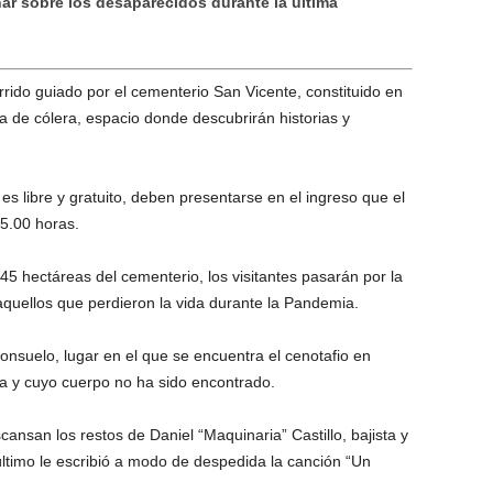
nar sobre los desaparecidos durante la última
rrido guiado por el cementerio San Vicente, constituido en
de cólera, espacio donde descubrirán historias y
es libre y gratuito, deben presentarse en el ingreso que el
15.00 horas.
 45 hectáreas del cementerio, los visitantes pasarán por la
uellos que perdieron la vida durante la Pandemia.
Consuelo, lugar en el que se encuentra el cenotafio en
a y cuyo cuerpo no ha sido encontrado.
cansan los restos de Daniel “Maquinaria” Castillo, bajista y
ltimo le escribió a modo de despedida la canción “Un