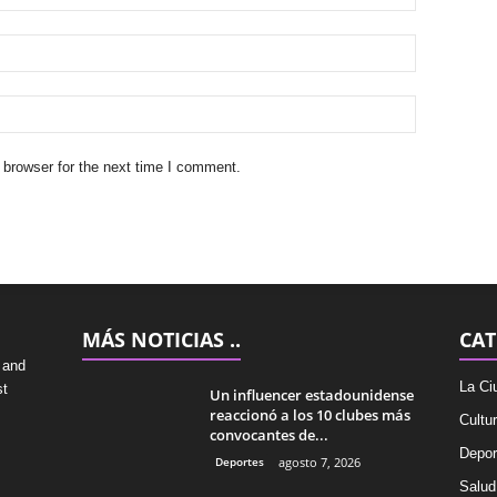
 browser for the next time I comment.
MÁS NOTICIAS ..
CAT
 and
La Ci
st
Un influencer estadounidense
reaccionó a los 10 clubes más
Cultu
convocantes de...
Depor
Deportes
agosto 7, 2026
Salud