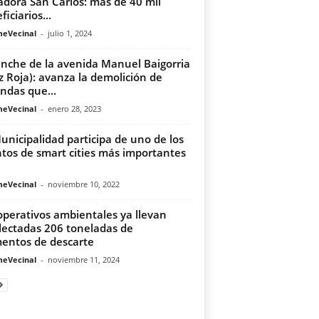
adora San Carlos: más de 40 mil
iciarios...
meVecinal
-
julio 1, 2024
nche de la avenida Manuel Baigorria
z Roja): avanza la demolición de
endas que...
meVecinal
-
enero 28, 2023
unicipalidad participa de uno de los
tos de smart cities más importantes
meVecinal
-
noviembre 10, 2022
operativos ambientales ya llevan
lectadas 206 toneladas de
entos de descarte
meVecinal
-
noviembre 11, 2024