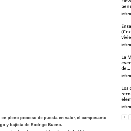
Elev
benef
infor
Ensa
(Cru
vivi
infor
La M
even
de...
infor
Los 
reco
elem
infor
y en pleno proceso de puesta en valor, el camposanto
migo y bajista de Rodrigo Bueno.